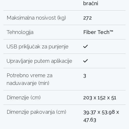
bračni
Maksimalna nosivost (kg)
272
Tehnologija
Fiber Tech™
USB priključak za punjenje
Upravljanje putem aplikacije
Potrebno vreme za
3
naduvavanje (min)
Dimenzije (cm)
203 x 152 x 51
Dimenzije pakovanja (cm)
39.37 x 53.98 x
47.63