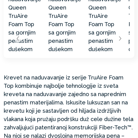
Krevet na naduvavanje iz serije TruAire Foam
Top kombinuje najbolje tehnologije iz sveta
kreveta na naduvavanje zajedno sa naprednim
penastim materijalima. Iskusite luksuzan san na
krevetu koji je sastavljen od hiljada izdržljivih
vlakana koja pružaju podršku duž cele dužine tela
zahvaljujući patentiranoj konstrukciji Fiber-Tech™.
Na njoj se nalazi dvoslojna memorijska pena –