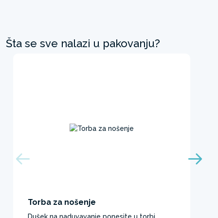
Šta se sve nalazi u pakovanju?
Torba za nošenje
Dušek na naduvavanje ponesite u torbi.