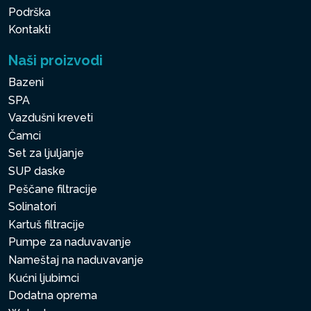
Podrška
Kontakti
Naši proizvodi
Bazeni
SPA
Vazdušni kreveti
Čamci
Set za ljuljanje
SUP daske
Peščane filtracije
Solinatori
Kartuš filtracije
Pumpe za naduvavanje
Nameštaj na naduvavanje
Kućni ljubimci
Dodatna oprema