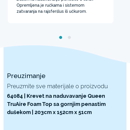
Opremljena je ručkama i sistemom
zatvaranja na rajsferšlus ili učkurom. ​
Preuzimanje
Preuzmite sve materijale o proizvodu
64084 | Krevet na naduvavanje Queen
TruAire Foam Top sa gornjim penastim
dušekom | 203cm x 152cm x 51cm