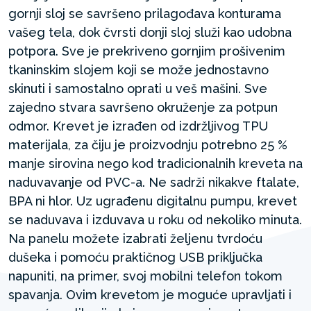
gornji sloj se savršeno prilagođava konturama
vašeg tela, dok čvrsti donji sloj služi kao udobna
potpora. Sve je prekriveno gornjim prošivenim
tkaninskim slojem koji se može jednostavno
skinuti i samostalno oprati u veš mašini. Sve
zajedno stvara savršeno okruženje za potpun
odmor. Krevet je izrađen od izdržljivog TPU
materijala, za čiju je proizvodnju potrebno 25 %
manje sirovina nego kod tradicionalnih kreveta na
naduvavanje od PVC-a. Ne sadrži nikakve ftalate,
BPA ni hlor. Uz ugrađenu digitalnu pumpu, krevet
se naduvava i izduvava u roku od nekoliko minuta.
Na panelu možete izabrati željenu tvrdoću
dušeka i pomoću praktičnog USB priključka
napuniti, na primer, svoj mobilni telefon tokom
spavanja. Ovim krevetom je moguće upravljati i