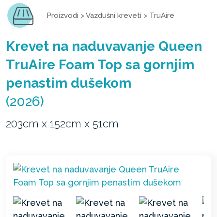
Proizvodi
>
Vazdušni kreveti
>
TruAire
Krevet na naduvavanje Queen
TruAire Foam Top sa gornjim
penastim dušekom
(2026)
203cm x 152cm x 51cm