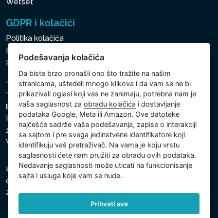
Wetset
GDPR i kolačići
Politika kolačića
Politika zaštite ličnih i drugih obrađivanih podataka
Podešavanja kolačića
Politika kolačića
Da biste brzo pronašli ono što tražite na našim
stranicama, uštedeli mnogo klikova i da vam se ne bi
prikazivali oglasi koji vas ne zanimaju, potrebna nam je
vaša saglasnost za
obradu kolačića
i dostavljanje
Intex Trading, s.r.o.
podataka Google, Meta ili Amazon. Ove datoteke
Hradecká 2526/3
najčešće sadrže vaša podešavanja, zapise o interakciji
130 00 Praha 3
sa sajtom i pre svega jedinstvene identifikatore koji
Vinohrady - Česká republika
identifikuju vaš pretraživač. Na vama je koju vrstu
saglasnosti ćete nam pružiti za obradu ovih podataka.
Nedavanje saglasnosti može uticati na funkcionisanje
Kompanija je registrovana u Opštinskom sudu u Pragu,
sajta i usluga koje vam se nude.
odeljak C, uložak 74759, Identifikacioni broj kompanije:
26150808, Poreski identifikacioni broj: CZ26150808.
Prihvati sve