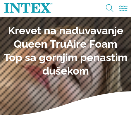
Krevet na naduvavanje
Queen TruAire Foam
Top sa gornjim penastim
dušekom