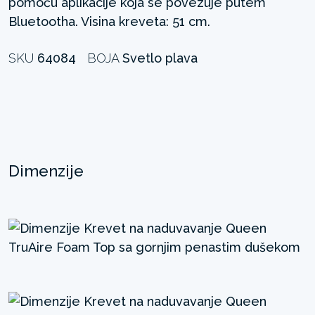
pomoću aplikacije koja se povezuje putem
Bluetootha. Visina kreveta: 51 cm.
SKU
64084
BOJA
Svetlo plava
Dimenzije