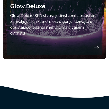
Glow Deluxe
Glow Deluxe SPA stvara jedinstvenu atmosferu
zahvaljujući unikatnom osvetljenju. Uživajte u
opuštajućoj oazi sa mehurićima u vašem
dvorištu.