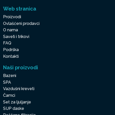
Web stranica
Proizvodi
Ovlašćeni prodavci
O nama
Saveti i trikovi
FAQ
Podrška
Kontakti
Naši proizvodi
Bazeni
SPA
Vazdušni kreveti
Čamci
Set za ljuljanje
SUP daske