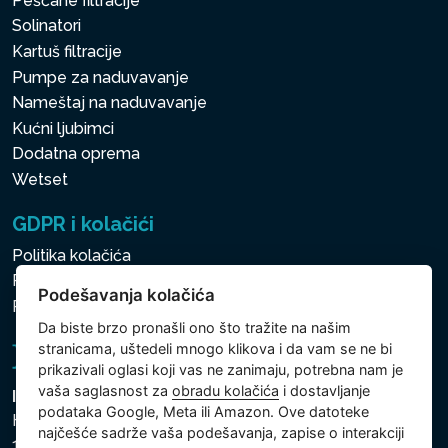
Peščane filtracije
Solinatori
Kartuš filtracije
Pumpe za naduvavanje
Nameštaj na naduvavanje
Kućni ljubimci
Dodatna oprema
Wetset
GDPR i kolačići
Politika kolačića
Politika zaštite ličnih i drugih obrađivanih podataka
Podešavanja kolačića
Politika kolačića
Da biste brzo pronašli ono što tražite na našim
stranicama, uštedeli mnogo klikova i da vam se ne bi
prikazivali oglasi koji vas ne zanimaju, potrebna nam je
vaša saglasnost za
obradu kolačića
i dostavljanje
Intex Trading, s.r.o.
podataka Google, Meta ili Amazon. Ove datoteke
Hradecká 2526/3
najčešće sadrže vaša podešavanja, zapise o interakciji
130 00 Praha 3