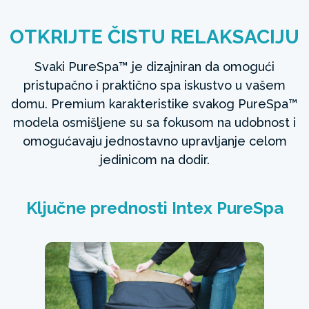
OTKRIJTE ČISTU RELAKSACIJU
Svaki PureSpa™ je dizajniran da omogući
pristupačno i praktično spa iskustvo u vašem
domu. Premium karakteristike svakog PureSpa™
modela osmišljene su sa fokusom na udobnost i
omogućavaju jednostavno upravljanje celom
jedinicom na dodir.
Ključne prednosti Intex PureSpa