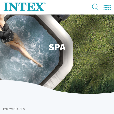
SPA
Proizvodi
>
SPA