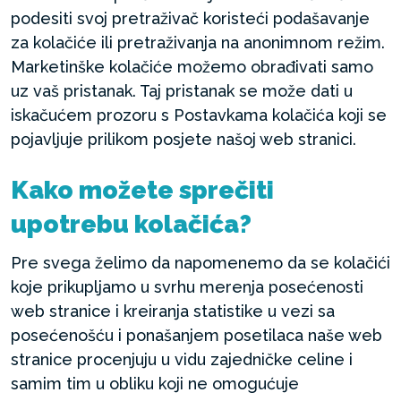
podesiti svoj pretraživač koristeći podašavanje
za kolačiće ili pretraživanja na anonimnom režim.
Marketinške kolačiće možemo obrađivati samo
uz vaš pristanak. Taj pristanak se može dati u
iskačućem prozoru s Postavkama kolačića koji se
pojavljuje prilikom posjete našoj web stranici.
Kako možete sprečiti
upotrebu kolačića?
Pre svega želimo da napomenemo da se kolačići
koje prikupljamo u svrhu merenja posećenosti
web stranice i kreiranja statistike u vezi sa
posećenošću i ponašanjem posetilaca naše web
stranice procenjuju u vidu zajedničke celine i
samim tim u obliku koji ne omogućuje