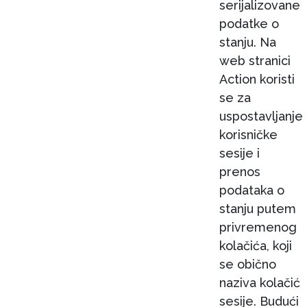
serijalizovane
podatke o
stanju. Na
web stranici
Action koristi
se za
uspostavljanje
korisničke
sesije i
prenos
podataka o
stanju putem
privremenog
kolačića, koji
se obično
naziva kolačić
sesije. Budući