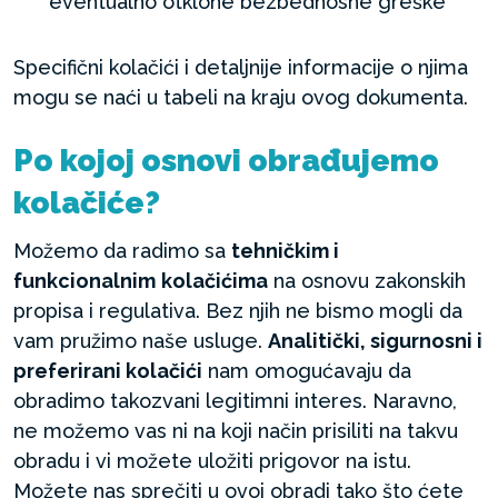
eventualno otklone bezbednosne greške
Specifični kolačići i detaljnije informacije o njima
mogu se naći u tabeli na kraju ovog dokumenta.
Po kojoj osnovi obrađujemo
kolačiće?
Možemo da radimo sa
tehničkim i
funkcionalnim
kolačićima
na osnovu zakonskih
propisa i regulativa. Bez njih ne bismo mogli da
vam pružimo naše usluge.
Analitički, sigurnosni i
preferirani kolačići
nam omogućavaju da
obradimo takozvani legitimni interes. Naravno,
ne možemo vas ni na koji način prisiliti na takvu
obradu i vi možete uložiti prigovor na istu.
Možete nas sprečiti u ovoj obradi tako što ćete