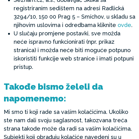
registriranim sedištem na adresi Radlická
3294/10, 150 00 Prag 5 – Smíchov, u skladu sa
njihovim uslovima i odredbama kliknite
ovde
.
U slučaju promjene postavki, sve možda
neće ispravno funkcionirati (npr. prikaz
stranica) i možda neće biti moguće potpuno
iskoristiti funkcije web stranice i imati potpuni
pristup.
Tako
đe bismo želeli da
napomenemo
:
Mi smo ti koji rade sa vašim kolačićima. Ukoliko
ste nam dali svoju saglasnost, takozvana treća
strana takođe može da radi sa vašim kolačićima.
Subjekti koji obrađuju kolačiće navedeni su u