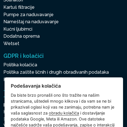
Kartuš filtracije
Pumpe za naduvavanje
Nameštaj na naduvavanje
Kućni ljubimci
Dodatna oprema
Wetset
GDPR i kolačići
Politika kolačića
Politika zaštite ličnih i drugih obrađivanih podataka
Politika kolačića
Podešavanja kolačića
Da biste brzo pronašli ono što tražite na našim
stranicama, uštedeli mnogo klikova i da vam se ne bi
Intex Trading, s.r.o.
prikazivali oglasi koji vas ne zanimaju, potrebna nam je
Hradecká 2526/3
vaša saglasnost za
obradu kolačića
i dostavljanje
130 00 Praha 3
podataka Google, Meta ili Amazon. Ove datoteke
najčešće sadrže vaša podešavanja, zapise o interakciji
Vinohrady - Česká republika