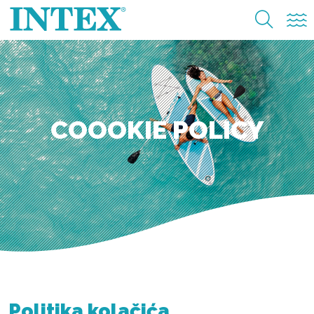
COOOKIE POLICY
Politika kola
čića