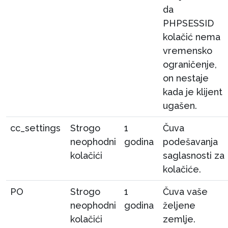
da
PHPSESSID
kolačić nema
vremensko
ograničenje,
on nestaje
kada je klijent
ugašen.
cc_settings
Strogo
1
Čuva
neophodni
godina
podešavanja
kolačići
saglasnosti za
kolačiće.
PO
Strogo
1
Čuva vaše
neophodni
godina
željene
kolačići
zemlje.