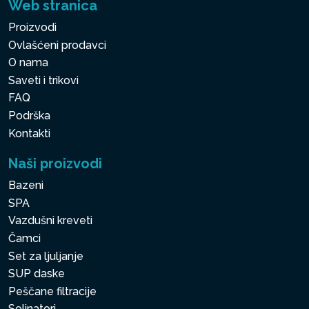
Web stranica
Proizvodi
Ovlašćeni prodavci
O nama
Saveti i trikovi
FAQ
Podrška
Kontakti
Naši proizvodi
Bazeni
SPA
Vazdušni kreveti
Čamci
Set za ljuljanje
SUP daske
Peščane filtracije
Solinatori