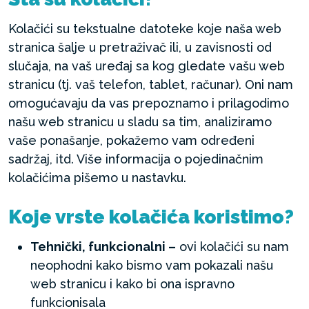
Kolačići su tekstualne datoteke koje naša web
stranica šalje u pretraživač ili, u zavisnosti od
slučaja, na vaš uređaj sa kog gledate vašu web
stranicu (tj. vaš telefon, tablet, računar). Oni nam
omogućavaju da vas prepoznamo i prilagodimo
našu web stranicu u sladu sa tim, analiziramo
vaše ponašanje, pokažemo vam određeni
sadržaj, itd. Više informacija o pojedinačnim
kolačićima pišemo u nastavku.
Koje vrste kolačića koristimo?
Tehnički, funkcionalni –
ovi kolačići su nam
neophodni kako bismo vam pokazali našu
web stranicu i kako bi ona ispravno
funkcionisala