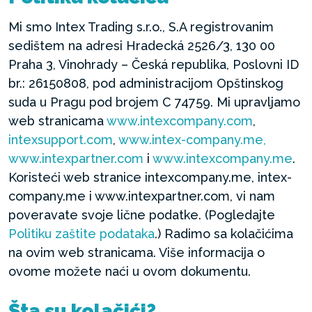
Mi smo Intex Trading s.r.o., S.A registrovanim
sedištem na adresi Hradecká 2526/3, 130 00
Praha 3, Vinohrady – Česká republika, Poslovni ID
br.: 26150808, pod administracijom Opštinskog
suda u Pragu pod brojem C 74759. Mi upravljamo
web stranicama
www.intexcompany.com
,
intexsupport.com
,
www.intex-company.me,
www.intexpartner.com
i
www.intexcompany.me
.
Koristeći web stranice intexcompany.me, intex-
company.me i www.intexpartner.com, vi nam
poveravate svoje lične podatke. (Pogledajte
Politiku zaštite podataka
.) Radimo sa kolačićima
na ovim web stranicama. Više informacija o
ovome možete naći u ovom dokumentu.
Šta su kolačići?