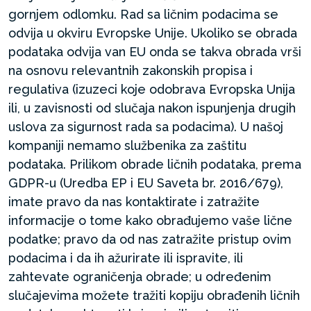
gornjem odlomku. Rad sa ličnim podacima se
odvija u okviru Evropske Unije. Ukoliko se obrada
podataka odvija van EU onda se takva obrada vrši
na osnovu relevantnih zakonskih propisa i
regulativa (izuzeci koje odobrava Evropska Unija
ili, u zavisnosti od slučaja nakon ispunjenja drugih
uslova za sigurnost rada sa podacima). U našoj
kompaniji nemamo službenika za zaštitu
podataka. Prilikom obrade ličnih podataka, prema
GDPR-u (Uredba EP i EU Saveta br. 2016/679),
imate pravo da nas kontaktirate i zatražite
informacije o tome kako obrađujemo vaše lične
podatke; pravo da od nas zatražite pristup ovim
podacima i da ih ažurirate ili ispravite, ili
zahtevate ograničenja obrade; u određenim
slučajevima možete tražiti kopiju obrađenih ličnih