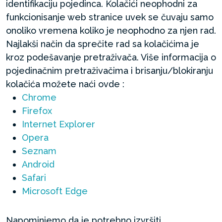
identifikaciju pojedinca. Kolačići neophodni za
funkcionisanje web stranice uvek se čuvaju samo
onoliko vremena koliko je neophodno za njen rad.
Najlakši način da sprečite rad sa kolačićima je
kroz podešavanje pretraživača. Više informacija o
pojedinačnim pretraživačima i brisanju/blokiranju
kolačića možete naći ovde :
Chrome
Firefox
Internet Explorer
Opera
Seznam
Android
Safari
Microsoft Edge
Napominjemo da je potrebno izvršiti