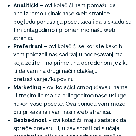
Analitički
– ovi kolačići nam pomažu da
analiziramo učinak naše web stranice u
pogledu ponašanja posetilaca i da u skladu sa
tim prilagodimo i promenimo našu web
stranicu
Preferirani
– ovi kolačići se koriste kako bi
vam pokazali naš sadržaj u podešavanjima
koja želite – na primer, na određenom jeziku
ili da vam na drugi način olakšaju
pretraživanje/kupovinu
Marketing
– ovi kolačići omogućavaju nama
ili trećim licima da prilagodimo naše usluge
nakon vaše posete. Ova ponuda vam može
biti prikazana i van naših web stranica.
Bezbednost
– ovi kolačići imaju zadatak da
spreče prevaru ili, u zavisnosti od slučaja,