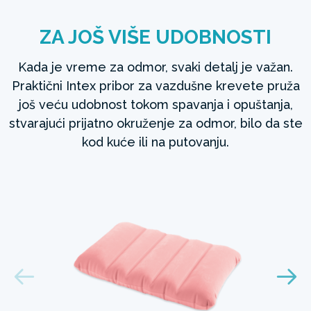
ZA JOŠ VIŠE UDOBNOSTI
Kada je vreme za odmor, svaki detalj je važan.
Praktični Intex pribor za vazdušne krevete pruža
još veću udobnost tokom spavanja i opuštanja,
stvarajući prijatno okruženje za odmor, bilo da ste
kod kuće ili na putovanju.