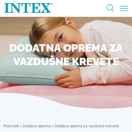
DODATNA OPREMA ZA
VAZDUŠNE KREVETE
Proizvodi
>
Dodatna oprema
>
Dodatna oprema za vazdušne krevete