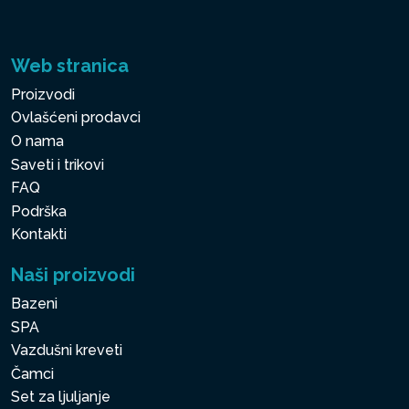
Web stranica
Proizvodi
Ovlašćeni prodavci
O nama
Saveti i trikovi
FAQ
Podrška
Kontakti
Naši proizvodi
Bazeni
SPA
Vazdušni kreveti
Čamci
Set za ljuljanje