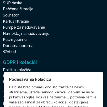
SUP daske
Peščane filtracije
Solinatori
Kartuš filtracije
Pumpe za naduvavanje
Nameštaj na naduvavanje
Kućni ljubimci
Dodatna oprema
Wetset
GDPR i kolačići
Politika kolačića
Politika zaštite ličnih i drugih obrađivanih podataka
Podešavanja kolačića
Politika kolačića
Da biste brzo pronašli ono što tražite na našim
stranicama, uštedeli mnogo klikova i da vam se ne bi
prikazivali oglasi koji vas ne zanimaju, potrebna nam je
vaša saglasnost za
obradu kolačića
i dostavljanje
Intex Trading, s.r.o.