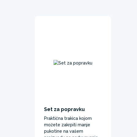
Set za popravku
Praktična trakica kojom
možete zakrpiti manje
pukotine na vašem