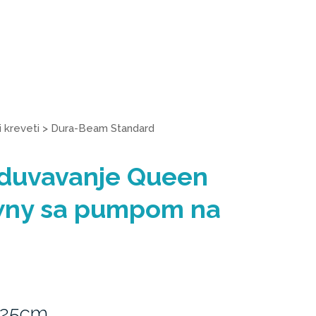
 kreveti
>
Dura-Beam Standard
aduvavanje Queen
wny sa pumpom na
 25cm