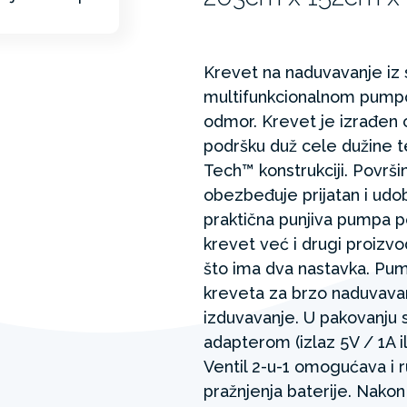
Krevet na naduvavanje iz
multifunkcionalnom pumpom
odmor. Krevet je izrađen od
podršku duž cele dužine te
Tech™ konstrukciji. Površi
obezbeđuje prijatan i udob
praktična punjiva pumpa 
krevet već i drugi proizv
što ima dva nastavka. Pu
kreveta za brzo naduvavan
izduvavanje. U pakovanju 
adapterom (izlaz 5V / 1A i
Ventil 2-u-1 omogućava i 
pražnjenja baterije. Nako