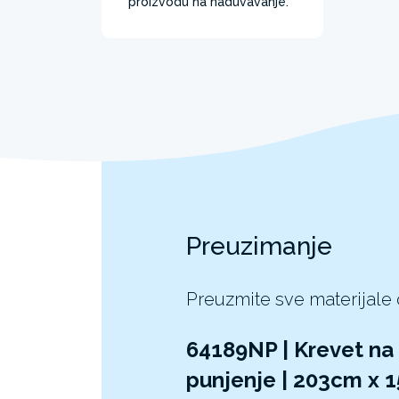
proizvodu na naduvavanje.
Preuzimanje
Preuzmite sve materijale
64189NP | Krevet n
punjenje | 203cm x 