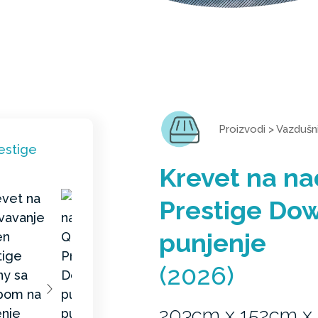
Proizvodi
>
Vazdušni
Krevet na n
Prestige Do
punjenje
(2026)
203cm x 152cm x