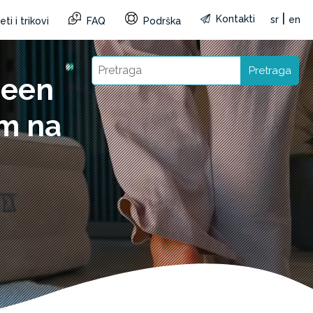
|
Kontakti
sr
en
ti i trikovi
FAQ
Podrška
Pretraga
ueen
m na