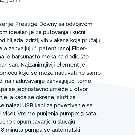
 serije Prestige Downy sa odvojivom
 idealan je za putovanja i kućni
 hiljada izdržljivih vlakana koja pružaju
la zahvaljujući patentiranoj Fiber-
na je baršunasto meka na dodir, što
an san. Najzanimljiviji element je
pomoću koje se može naduvati ne samo
odi na naduvavanje zahvaljujući tome
mpa se jednostavno umeće u otvor
je, a kada se okrene, služi za
se nalazi USB kabl za povezivanje sa
li više). Vreme punjenja pumpe: 3 sata.
ručno dopumpavanje u slučaju
n 8 minuta pumpa se automatski