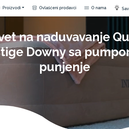
Proizvodi
Ovlašćeni prodavci
O nama
Save
vet na naduvavanje Q
stige Downy sa pumpo
punjenje