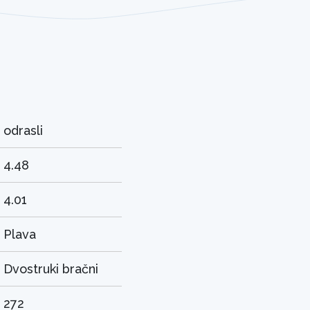
odrasli
4.48
4.01
Plava
Dvostruki bračni
272