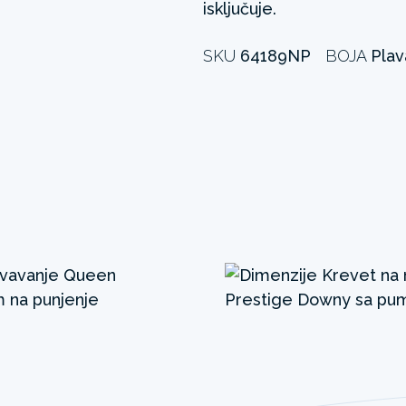
isključuje.
SKU
64189NP
BOJA
Plav