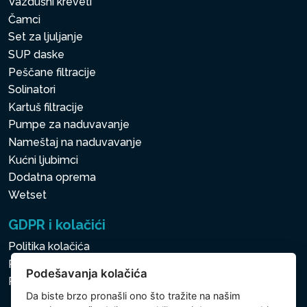
Vazdušni kreveti
Čamci
Set za ljuljanje
SUP daske
Peščane filtracije
Solinatori
Kartuš filtracije
Pumpe za naduvavanje
Nameštaj na naduvavanje
Kućni ljubimci
Dodatna oprema
Wetset
GDPR i kolačići
Politika kolačića
Politika zaštite ličnih i drugih obrađivanih podataka
Podešavanja kolačića
Politika kolačića
Da biste brzo pronašli ono što tražite na našim