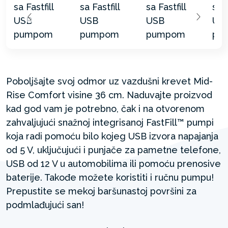
Poboljšajte svoj odmor uz vazdušni krevet Mid-
Rise Comfort visine 36 cm. Naduvajte proizvod
kad god vam je potrebno, čak i na otvorenom
zahvaljujući snažnoj integrisanoj FastFill™ pumpi
koja radi pomoću bilo kojeg USB izvora napajanja
od 5 V, uključujući i punjače za pametne telefone,
USB od 12 V u automobilima ili pomoću prenosive
baterije. Takođe možete koristiti i ručnu pumpu!
Prepustite se mekoj baršunastoj površini za
podmlađujući san!