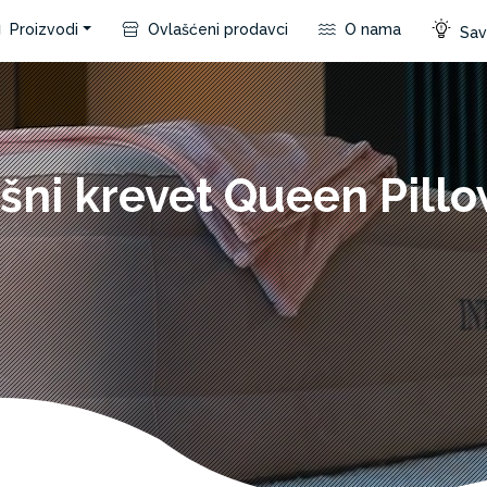
Proizvodi
Ovlašćeni prodavci
O nama
Save
šni krevet Queen Pillo