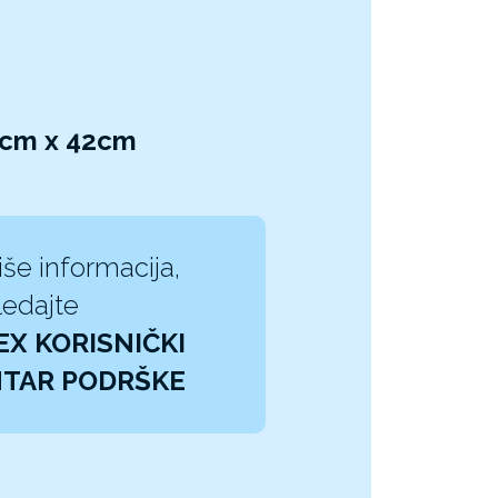
52cm x 42cm
iše informacija,
edajte
EX KORISNIČKI
TAR PODRŠKE