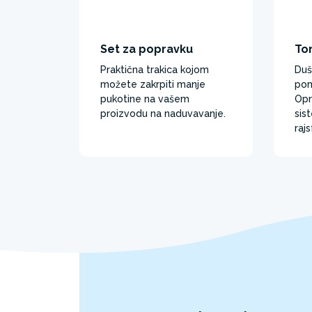
Set za popravku
To
Praktična trakica kojom
Duš
možete zakrpiti manje
pon
pukotine na vašem
Opr
proizvodu na naduvavanje.
sis
rajs