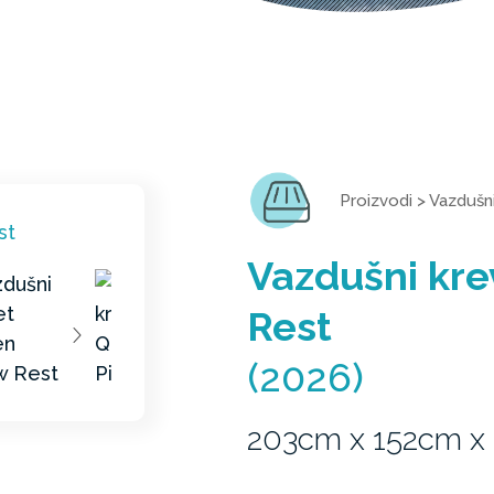
Proizvodi
>
Vazdušni
Vazdušni kre
Rest
(2026)
203cm x 152cm x