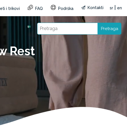
|
Kontakti
sr
en
ti i trikovi
FAQ
Podrška
Pretraga
w Rest