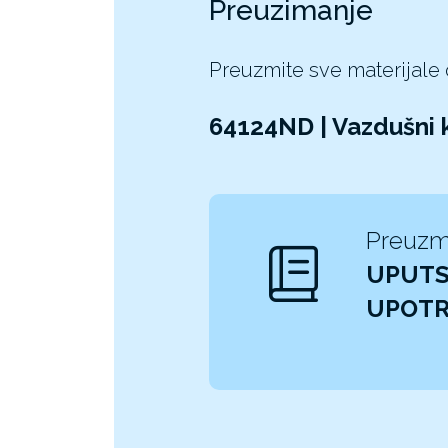
Preuzimanje
Preuzmite sve materijale
64124ND | Vazdušni 
Preuzm
UPUTS
UPOT