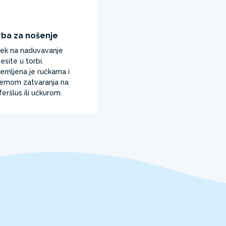
rba za nošenje
ek na naduvavanje
esite u torbi.
emljena je ručkama i
temom zatvaranja na
feršlus ili učkurom. ​