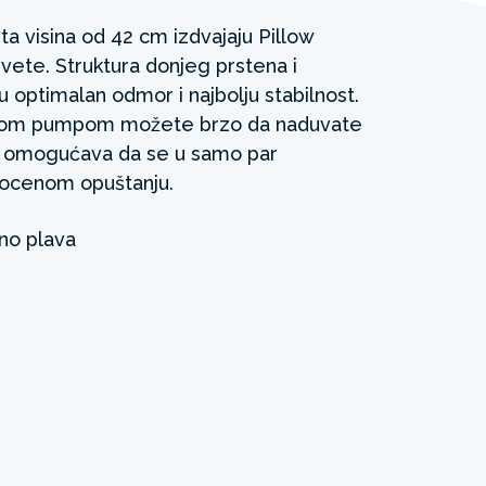
nuta visina od 42 cm izdvajaju Pillow
ete. Struktura donjeg prstena i
u optimalan odmor i najbolju stabilnost.
čnom pumpom možete brzo da naduvate
m omogućava da se u samo par
gocenom opuštanju.
no plava