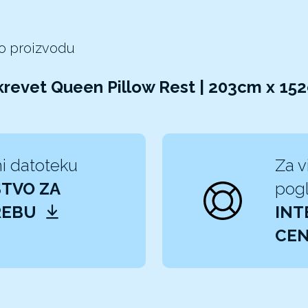
 o proizvodu
krevet Queen Pillow Rest | 203cm x 1
i datoteku
Za v
TVO ZA
pogl
REBU
INT
CEN