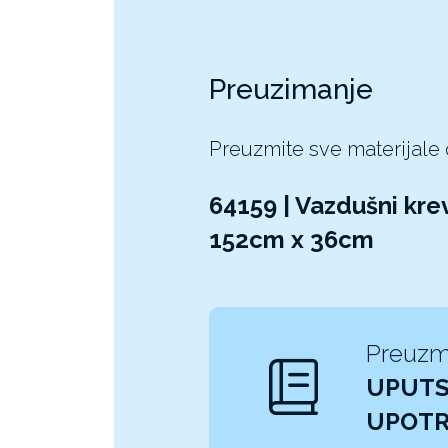
Preuzimanje
Preuzmite sve materijale
64159 | Vazdušni kr
152cm x 36cm
Preuzm
UPUTS
UPOT