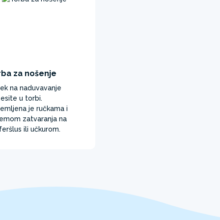
rba za nošenje
ek na naduvavanje
esite u torbi.
emljena je ručkama i
temom zatvaranja na
feršlus ili učkurom. ​