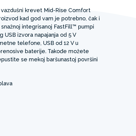
z vazdušni krevet Mid-Rise Comfort
roizvod kad god vam je potrebno, čak i
 snažnoj integrisanoj FastFill™ pumpi
eg USB izvora napajanja od 5 V
pametne telefone, USB od 12 V u
prenosive baterije. Takođe možete
repustite se mekoj baršunastoj površini
plava