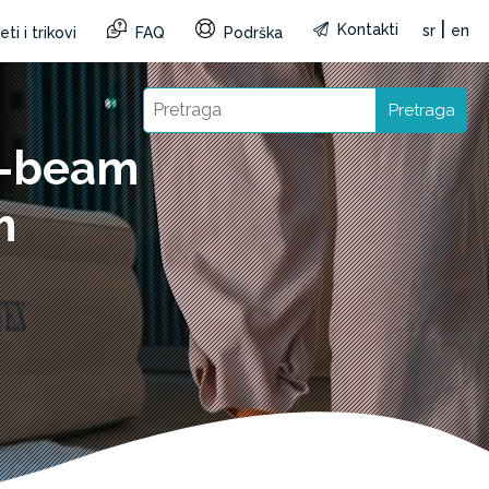
|
Kontakti
sr
en
ti i trikovi
FAQ
Podrška
Pretraga
a-beam
m