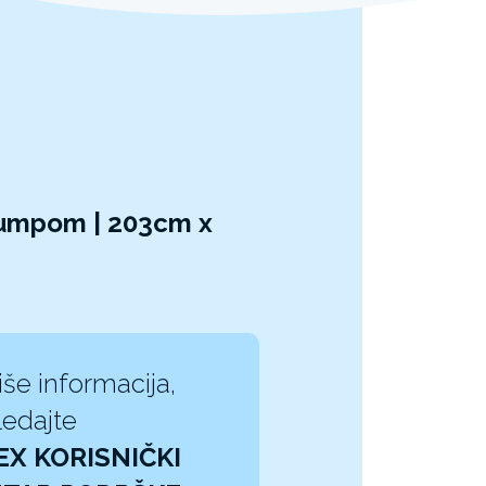
pumpom | 203cm x
iše informacija,
edajte
EX KORISNIČKI