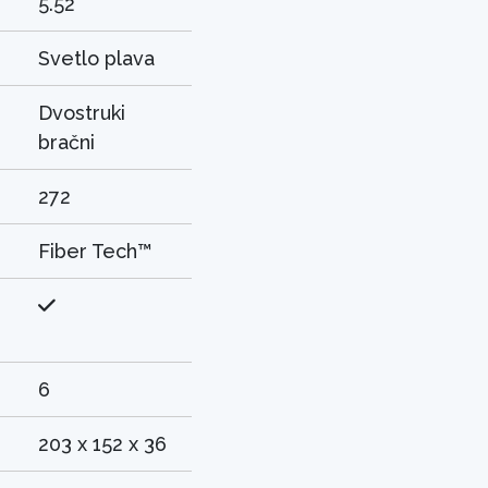
5.52
Svetlo plava
Dvostruki
bračni
272
Fiber Tech™
6
203 x 152 x 36