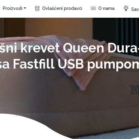
Proizvodi
Ovlašćeni prodavci
O nama
Save
šni krevet Queen Dur
sa Fastfill USB pumpo