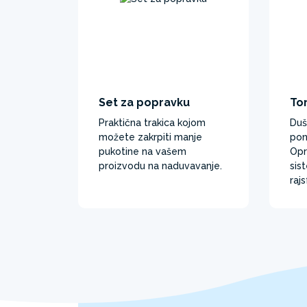
Set za popravku
To
Praktična trakica kojom
Duš
možete zakrpiti manje
pon
pukotine na vašem
Opr
proizvodu na naduvavanje.
sis
rajs