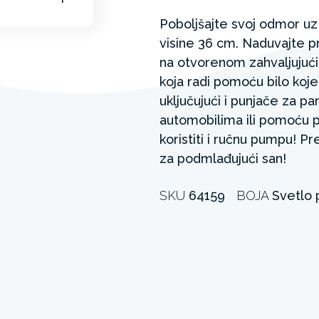
Poboljšajte svoj odmor u
visine 36 cm. Naduvajte p
na otvorenom zahvaljujući
koja radi pomoću bilo koj
uključujući i punjače za 
automobilima ili pomoću 
koristiti i ručnu pumpu! P
za podmlađujući san!
SKU
64159
BOJA
Svetlo 