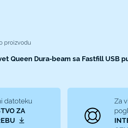
 o proizvodu
evet Queen Dura-beam sa Fastfill USB 
i datoteku
Za v
TVO ZA
pogl
REBU
INT