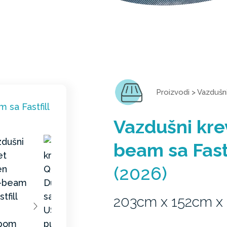
Proizvodi
>
Vazdušni
Vazdušni kr
beam sa Fas
(2026)
203cm x 152cm x