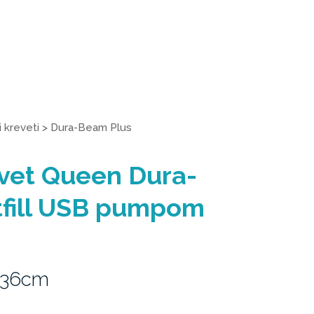
 kreveti
>
Dura-Beam Plus
evet Queen Dura-
tfill USB pumpom
 36cm