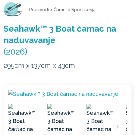
Proizvodi
>
Čamci
>
Sport serija
Seahawk™ 3 Boat čamac na
naduvavanje
(2026)
295cm x 137cm x 43cm