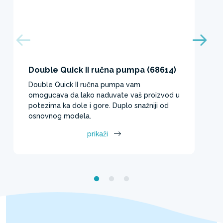
Double Quick II ručna pumpa (68614)
Double Quick II ručna pumpa vam
omogucava da lako naduvate vaš proizvod u
potezima ka dole i gore. Duplo snažniji od
osnovnog modela.​
prikaži