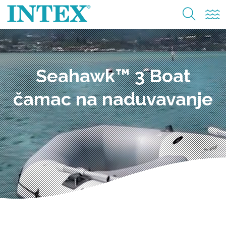
Seahawk™ 3 Boat
čamac na naduvavanje