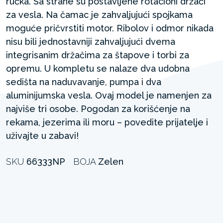
ručka. Sa strane su postavljene rotacioni držači
za vesla. Na čamac je zahvaljujući spojkama
moguće pričvrstiti motor. Ribolov i odmor nikada
nisu bili jednostavniji zahvaljujući dvema
integrisanim držačima za štapove i torbi za
opremu. U kompletu se nalaze dva udobna
sedišta na naduvavanje, pumpa i dva
aluminijumska vesla. Ovaj model je namenjen za
najviše tri osobe. Pogodan za korišćenje na
rekama, jezerima ili moru – povedite prijatelje i
uživajte u zabavi!
SKU
66333NP
BOJA
Zelen