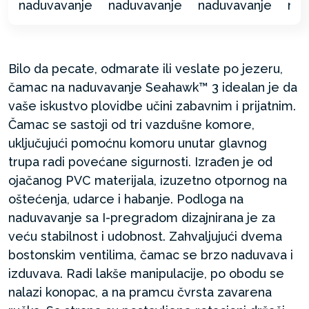
Bilo da pecate, odmarate ili veslate po jezeru,
čamac na naduvavanje Seahawk™ 3 idealan je da
vaše iskustvo plovidbe učini zabavnim i prijatnim.
Čamac se sastoji od tri vazdušne komore,
uključujući pomoćnu komoru unutar glavnog
trupa radi povećane sigurnosti. Izrađen je od
ojačanog PVC materijala, izuzetno otpornog na
oštećenja, udarce i habanje. Podloga na
naduvavanje sa I-pregradom dizajnirana je za
veću stabilnost i udobnost. Zahvaljujući dvema
bostonskim ventilima, čamac se brzo naduvava i
izduvava. Radi lakše manipulacije, po obodu se
nalazi konopac, a na pramcu čvrsta zavarena