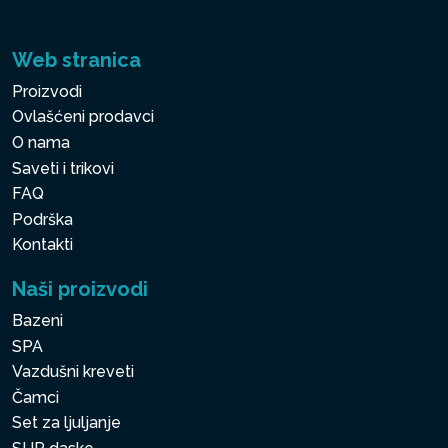
Web stranica
Proizvodi
Ovlašćeni prodavci
O nama
Saveti i trikovi
FAQ
Podrška
Kontakti
Naši proizvodi
Bazeni
SPA
Vazdušni kreveti
Čamci
Set za ljuljanje