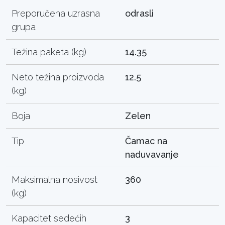
Preporučena uzrasna
odrasli
grupa
Težina paketa (kg)
14.35
Neto težina proizvoda
12.5
(kg)
Boja
Zelen
Tip
Čamac na
naduvavanje
Maksimalna nosivost
360
(kg)
Kapacitet sedećih
3