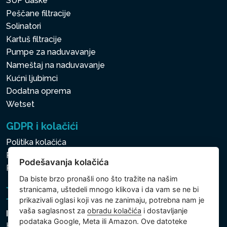
SUP daske
Peščane filtracije
Solinatori
Kartuš filtracije
Pumpe za naduvavanje
Nameštaj na naduvavanje
Kućni ljubimci
Dodatna oprema
Wetset
GDPR i kolačići
Politika kolačića
Politika zaštite ličnih i drugih obrađivanih podataka
Podešavanja kolačića
Politika kolačića
Da biste brzo pronašli ono što tražite na našim
stranicama, uštedeli mnogo klikova i da vam se ne bi
prikazivali oglasi koji vas ne zanimaju, potrebna nam je
vaša saglasnost za
obradu kolačića
i dostavljanje
Intex Trading, s.r.o.
podataka Google, Meta ili Amazon. Ove datoteke
Hradecká 2526/3