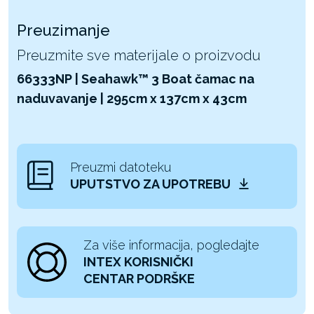
Preuzimanje
Preuzmite sve materijale o proizvodu
66333NP | Seahawk™ 3 Boat čamac na
naduvavanje | 295cm x 137cm x 43cm
Preuzmi datoteku
UPUTSTVO ZA UPOTREBU
Za više informacija, pogledajte
INTEX KORISNIČKI
CENTAR PODRŠKE