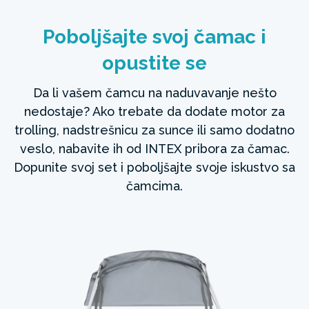
Poboljšajte svoj čamac i
opustite se
Da li vašem čamcu na naduvavanje nešto
nedostaje? Ako trebate da dodate motor za
trolling, nadstrešnicu za sunce ili samo dodatno
veslo, nabavite ih od INTEX pribora za čamac.
Dopunite svoj set i poboljšajte svoje iskustvo sa
čamcima.