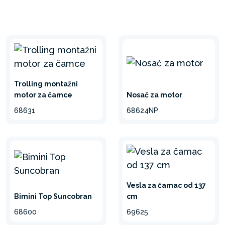
Trolling montažni
Nosač za motor
motor za čamce
68624NP
68631
Vesla za čamac od 137
Bimini Top Suncobran
cm
68600
69625