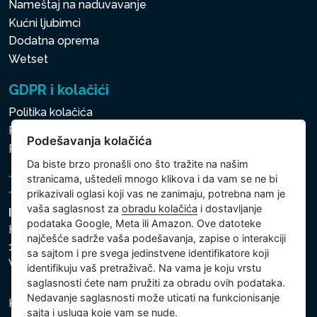
Nameštaj na naduvavanje
Kućni ljubimci
Dodatna oprema
Wetset
GDPR i kolačići
Politika kolačića
Politika zaštite ličnih i drugih obrađivanih podataka
Podešavanja kolačića
Politika kolačića
Da biste brzo pronašli ono što tražite na našim
stranicama, uštedeli mnogo klikova i da vam se ne bi
prikazivali oglasi koji vas ne zanimaju, potrebna nam je
vaša saglasnost za
obradu kolačića
i dostavljanje
Intex Trading, s.r.o.
podataka Google, Meta ili Amazon. Ove datoteke
Hradecká 2526/3
najčešće sadrže vaša podešavanja, zapise o interakciji
130 00 Praha 3
sa sajtom i pre svega jedinstvene identifikatore koji
Vinohrady - Česká republika
identifikuju vaš pretraživač. Na vama je koju vrstu
saglasnosti ćete nam pružiti za obradu ovih podataka.
Nedavanje saglasnosti može uticati na funkcionisanje
Kompanija je registrovana u Opštinskom sudu u Pragu,
sajta i usluga koje vam se nude.