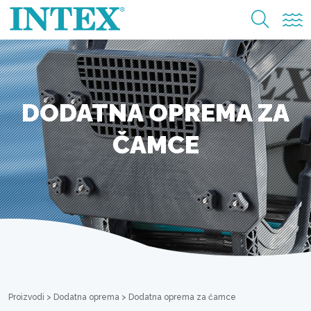
DODATNA OPREMA ZA
ČAMCE
Proizvodi
>
Dodatna oprema
>
Dodatna oprema za čamce