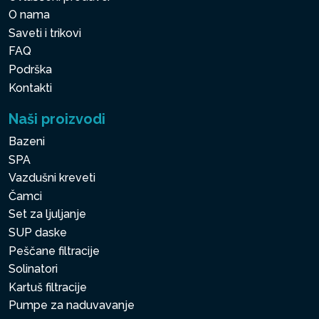
O nama
Saveti i trikovi
FAQ
Podrška
Kontakti
Naši proizvodi
Bazeni
SPA
Vazdušni kreveti
Čamci
Set za ljuljanje
SUP daske
Peščane filtracije
Solinatori
Kartuš filtracije
Pumpe za naduvavanje