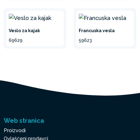
Veslo za kajak
Francuska vesla
69629
59623
Web stranica
Proizvodi
Ovlašćeni prodavci