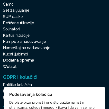
Čamci
Set za ljuljanje
SUP daske
Peščane filtracije
Solinatori
Kartuš filtracije
Pumpe za naduvavanje
Nameštaj na naduvavanje
Kućni ljubimci
Dodatna oprema
Wetset
GDPR i kolačići
Politika kolačića
Politika zaštite ličnih i drugih obrađivanih podataka
Podešavanja kolačića
Politika kolačića
Da biste brzo pronašli ono što tražite na našim
stranicama, uštedeli mnogo klikova i da vam se ne bi