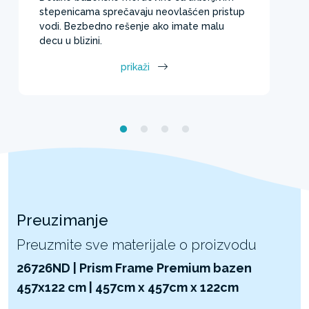
stepenicama sprečavaju neovlašćen pristup
vodi. Bezbedno rešenje ako imate malu
decu u blizini.
prikaži
Preuzimanje
Preuzmite sve materijale o proizvodu
26726ND | Prism Frame Premium bazen
457x122 cm | 457cm x 457cm x 122cm