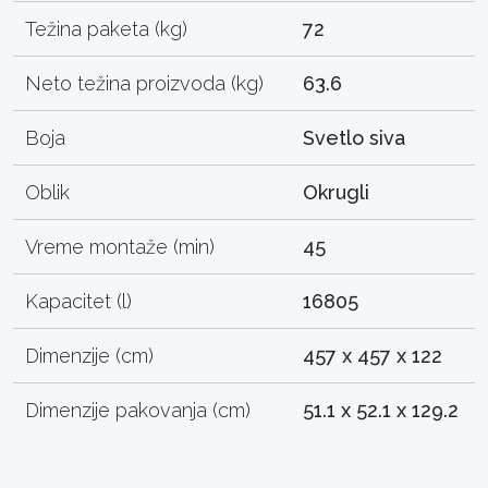
Težina paketa (kg)
72
Neto težina proizvoda (kg)
63.6
Boja
Svetlo siva
Oblik
Okrugli
Vreme montaže (min)
45
Kapacitet (l)
16805
Dimenzije (cm)
457 x 457 x 122
Dimenzije pakovanja (cm)
51.1 x 52.1 x 129.2