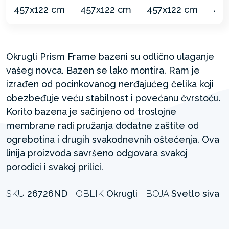
Okrugli Prism Frame bazeni su odlično ulaganje
vašeg novca. Bazen se lako montira. Ram je
izrađen od pocinkovanog nerđajućeg čelika koji
obezbeđuje veću stabilnost i povećanu čvrstoću.
Korito bazena je sačinjeno od troslojne
membrane radi pružanja dodatne zaštite od
ogrebotina i drugih svakodnevnih oštećenja. Ova
linija proizvoda savršeno odgovara svakoj
porodici i svakoj prilici.
SKU
26726ND
OBLIK
Okrugli
BOJA
Svetlo siva