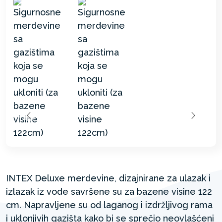
INTEX Deluxe merdevine, dizajnirane za ulazak i
izlazak iz vode savršene su za bazene visine 122
cm. Napravljene su od laganog i izdržljivog rama
i uklonjivih gazišta kako bi se sprečio neovlašćeni