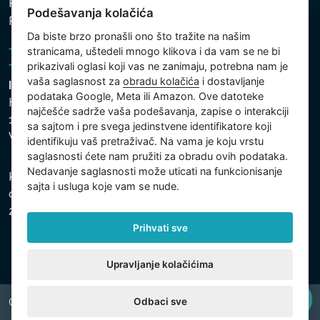
Politika zaštite ličnih i drugih obrađivanih podataka
Podešavanja kolačića
Politika kolačića
Da biste brzo pronašli ono što tražite na našim
stranicama, uštedeli mnogo klikova i da vam se ne bi
prikazivali oglasi koji vas ne zanimaju, potrebna nam je
vaša saglasnost za
obradu kolačića
i dostavljanje
Intex Trading, s.r.o.
podataka Google, Meta ili Amazon. Ove datoteke
Hradecká 2526/3
najčešće sadrže vaša podešavanja, zapise o interakciji
130 00 Praha 3
sa sajtom i pre svega jedinstvene identifikatore koji
Vinohrady - Česká republika
identifikuju vaš pretraživač. Na vama je koju vrstu
saglasnosti ćete nam pružiti za obradu ovih podataka.
Nedavanje saglasnosti može uticati na funkcionisanje
Kompanija je registrovana u Opštinskom sudu u Pragu,
sajta i usluga koje vam se nude.
odeljak C, uložak 74759, Identifikacioni broj kompanije:
26150808, Poreski identifikacioni broj: CZ26150808.
Prihvati sve
Upravljanje kolačićima
Odbaci sve
Copyright © 2026 INTEX TRADING s.r.o. All rights reserved.