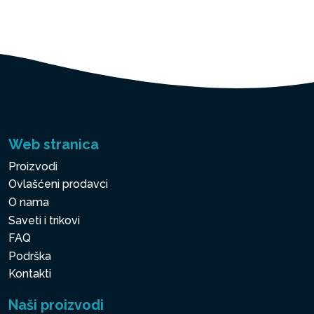
Web stranica
Proizvodi
Ovlašćeni prodavci
O nama
Saveti i trikovi
FAQ
Podrška
Kontakti
Naši proizvodi