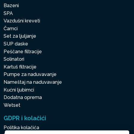
Bazeni
SPA
Vazdušni kreveti
Čamci
Set za ljuljanje
SUP daske
Peščane filtracije
Solinatori
Kartuš filtracije
Pumpe za naduvavanje
Nameštaj na naduvavanje
Kućni ljubimci
Dodatna oprema
Wetset
GDPR i kolačići
Politika kolačića