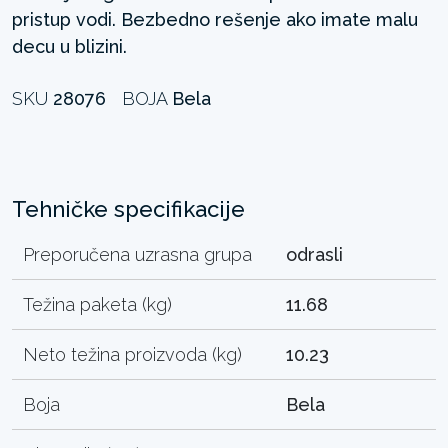
pristup vodi. Bezbedno rešenje ako imate malu
decu u blizini.
SKU
28076
BOJA
Bela
Tehničke specifikacije
Preporučena uzrasna grupa
odrasli
Težina paketa (kg)
11.68
Neto težina proizvoda (kg)
10.23
Boja
Bela