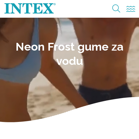
Neon Frost gume za
vodu