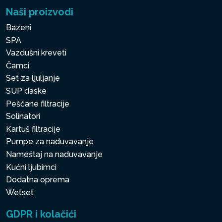
Naši proizvodi
Bazeni
SPA
Vazdušni kreveti
Čamci
Set za ljuljanje
SUP daske
Peščane filtracije
Solinatori
Kartuš filtracije
Pumpe za naduvavanje
Nameštaj na naduvavanje
Kućni ljubimci
Dodatna oprema
Wetset
GDPR i kolačići