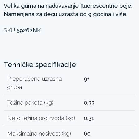
Velika guma na naduvavanje fluorescentne boje.
Namenjena za decu uzrasta od 9 godina i više.
SKU
59262NK
Tehničke specifikacije
Preporučena uzrasna
9+
grupa
Težina paketa (kg)
0.33
Neto težina proizvoda (kg)
0.31
Maksimalna nosivost (kg)
60