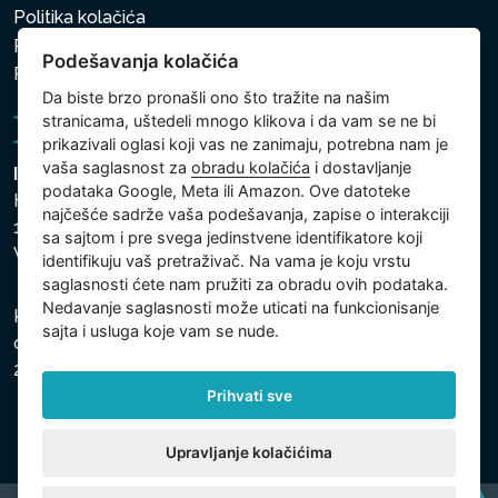
Politika kolačića
Politika zaštite ličnih i drugih obrađivanih podataka
Podešavanja kolačića
Politika kolačića
Da biste brzo pronašli ono što tražite na našim
stranicama, uštedeli mnogo klikova i da vam se ne bi
prikazivali oglasi koji vas ne zanimaju, potrebna nam je
vaša saglasnost za
obradu kolačića
i dostavljanje
Intex Trading, s.r.o.
podataka Google, Meta ili Amazon. Ove datoteke
Hradecká 2526/3
najčešće sadrže vaša podešavanja, zapise o interakciji
130 00 Praha 3
sa sajtom i pre svega jedinstvene identifikatore koji
Vinohrady - Česká republika
identifikuju vaš pretraživač. Na vama je koju vrstu
saglasnosti ćete nam pružiti za obradu ovih podataka.
Nedavanje saglasnosti može uticati na funkcionisanje
Kompanija je registrovana u Opštinskom sudu u Pragu,
sajta i usluga koje vam se nude.
odeljak C, uložak 74759, Identifikacioni broj kompanije:
26150808, Poreski identifikacioni broj: CZ26150808.
Prihvati sve
Upravljanje kolačićima