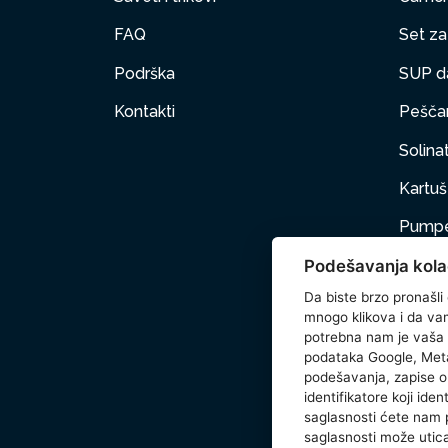
FAQ
Set za 
Podrška
SUP d
Kontakti
Peščan
Solinat
Kartuš 
Pumpe
Podešavanja kola
Nameš
Da biste brzo pronašli
Kućni 
mnogo klikova i da vam 
potrebna nam je vaša
Dodat
podataka Google, Meta
podešavanja, zapise o 
Wetse
identifikatore koji ide
saglasnosti ćete nam
saglasnosti može utica