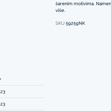
šarenim motivima. Namenj
više.
SKU
59259NK
+
.23
.23