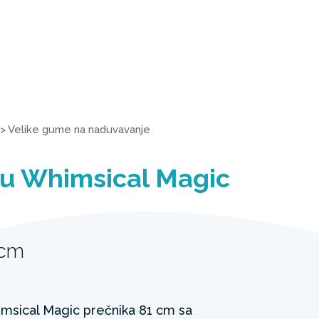
>
Velike gume na naduvavanje
u Whimsical Magic
9cm
sical Magic prečnika 81 cm sa