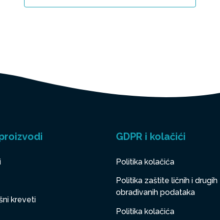
proizvodi
GDPR i kolačići
i
Politika kolačića
Politika zaštite ličnih i drugih
obrađivanih podataka
ni kreveti
Politika kolačića