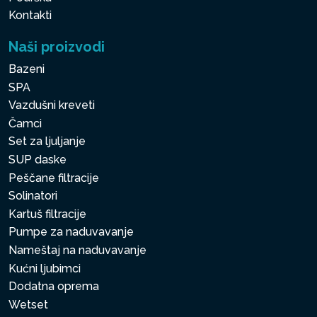
Kontakti
Naši proizvodi
Bazeni
SPA
Vazdušni kreveti
Čamci
Set za ljuljanje
SUP daske
Peščane filtracije
Solinatori
Kartuš filtracije
Pumpe za naduvavanje
Nameštaj na naduvavanje
Kućni ljubimci
Dodatna oprema
Wetset