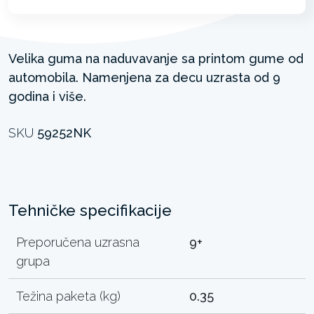
Velika guma na naduvavanje sa printom gume od
automobila. Namenjena za decu uzrasta od 9
godina i više.
SKU
59252NK
Tehničke specifikacije
Preporučena uzrasna
9+
grupa
Težina paketa (kg)
0.35