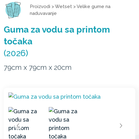
Proizvodi
>
Wetset
>
Velike gume na
naduvavanje
Guma za vodu sa printom
točaka
(2026)
79cm x 79cm x 20cm