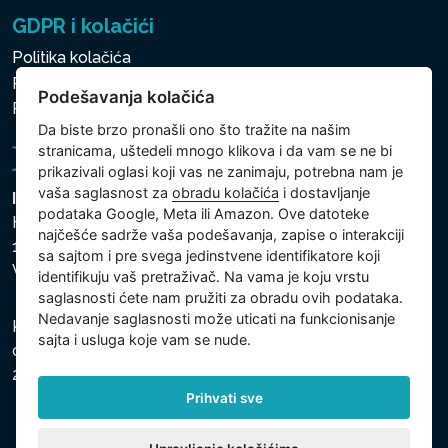
GDPR i kolačići
Politika kolačića
Politika zaštite ličnih i drugih obrađivanih podataka
Podešavanja kolačića
Politika kolačića
Da biste brzo pronašli ono što tražite na našim
stranicama, uštedeli mnogo klikova i da vam se ne bi
prikazivali oglasi koji vas ne zanimaju, potrebna nam je
vaša saglasnost za
obradu kolačića
i dostavljanje
Intex Trading, s.r.o.
podataka Google, Meta ili Amazon. Ove datoteke
Hradecká 2526/3
najčešće sadrže vaša podešavanja, zapise o interakciji
130 00 Praha 3
sa sajtom i pre svega jedinstvene identifikatore koji
Vinohrady - Česká republika
identifikuju vaš pretraživač. Na vama je koju vrstu
saglasnosti ćete nam pružiti za obradu ovih podataka.
Nedavanje saglasnosti može uticati na funkcionisanje
Kompanija je registrovana u Opštinskom sudu u Pragu,
sajta i usluga koje vam se nude.
odeljak C, uložak 74759, Identifikacioni broj kompanije:
26150808, Poreski identifikacioni broj: CZ26150808.
Prihvati sve