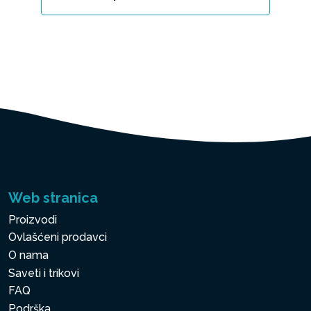
Web stranica
Proizvodi
Ovlašćeni prodavci
O nama
Saveti i trikovi
FAQ
Podrška