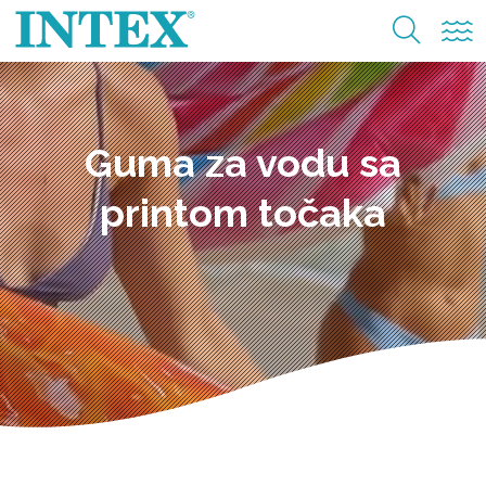
Guma za vodu sa
printom točaka