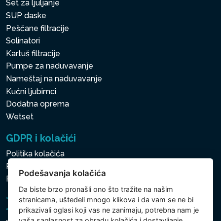
Set za ljuljanje
SUP daske
Peščane filtracije
Solinatori
Kartuš filtracije
Pumpe za naduvavanje
Nameštaj na naduvavanje
Kućni ljubimci
Dodatna oprema
Wetset
GDPR i kolačići
Politika kolačića
Politika zaštite ličnih i drugih obrađivanih podataka
Podešavanja kolačića
Politika kolačića
Da biste brzo pronašli ono što tražite na našim
stranicama, uštedeli mnogo klikova i da vam se ne bi
prikazivali oglasi koji vas ne zanimaju, potrebna nam je
vaša saglasnost za
obradu kolačića
i dostavljanje