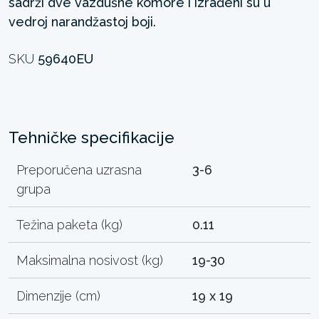
sadrži dve vazdušne komore i izrađeni su u
vedroj narandžastoj boji.
SKU
59640EU
Tehničke specifikacije
Preporučena uzrasna
3-6
grupa
Težina paketa (kg)
0.11
Maksimalna nosivost (kg)
19-30
Dimenzije (cm)
19 x 19