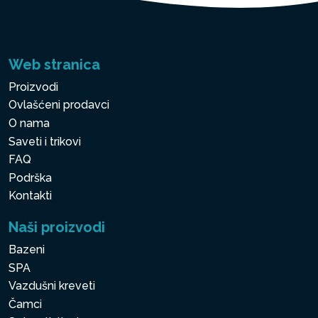
Web stranica
Proizvodi
Ovlašćeni prodavci
O nama
Saveti i trikovi
FAQ
Podrška
Kontakti
Naši proizvodi
Bazeni
SPA
Vazdušni kreveti
Čamci