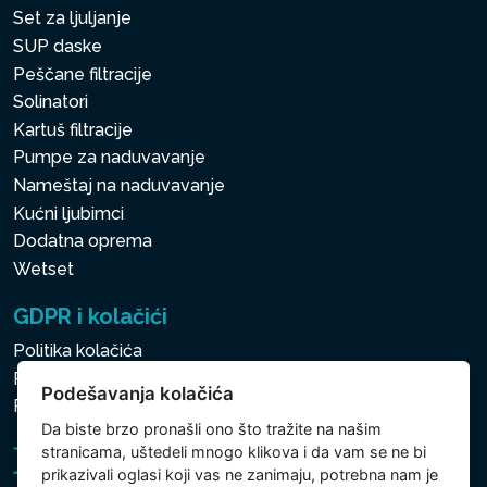
Set za ljuljanje
SUP daske
Peščane filtracije
Solinatori
Kartuš filtracije
Pumpe za naduvavanje
Nameštaj na naduvavanje
Kućni ljubimci
Dodatna oprema
Wetset
GDPR i kolačići
Politika kolačića
Politika zaštite ličnih i drugih obrađivanih podataka
Podešavanja kolačića
Politika kolačića
Da biste brzo pronašli ono što tražite na našim
stranicama, uštedeli mnogo klikova i da vam se ne bi
prikazivali oglasi koji vas ne zanimaju, potrebna nam je