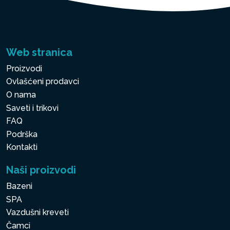
Web stranica
Proizvodi
Ovlašćeni prodavci
O nama
Saveti i trikovi
FAQ
Podrška
Kontakti
Naši proizvodi
Bazeni
SPA
Vazdušni kreveti
Čamci