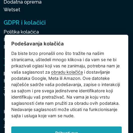
Dodatna oprema
Wetset
GDPR i kolačići
Politika kolačića
Politika zaštite ličnih i drugih obrađivanih podataka
Podešavanja kolačića
Politika kolačića
Da biste brzo pronašli ono što tražite na našim
stranicama, uštedeli mnogo klikova i da vam se ne bi
prikazivali oglasi koji vas ne zanimaju, potrebna nam je
vaša saglasnost za
obradu kolačića
i dostavljanje
Intex Trading, s.r.o.
podataka Google, Meta ili Amazon. Ove datoteke
Hradecká 2526/3
najčešće sadrže vaša podešavanja, zapise o interakciji
130 00 Praha 3
sa sajtom i pre svega jedinstvene identifikatore koji
Vinohrady - Česká republika
identifikuju vaš pretraživač. Na vama je koju vrstu
saglasnosti ćete nam pružiti za obradu ovih podataka.
Nedavanje saglasnosti može uticati na funkcionisanje
Kompanija je registrovana u Opštinskom sudu u Pragu,
sajta i usluga koje vam se nude.
odeljak C, uložak 74759, Identifikacioni broj kompanije:
26150808, Poreski identifikacioni broj: CZ26150808.
Prihvati sve