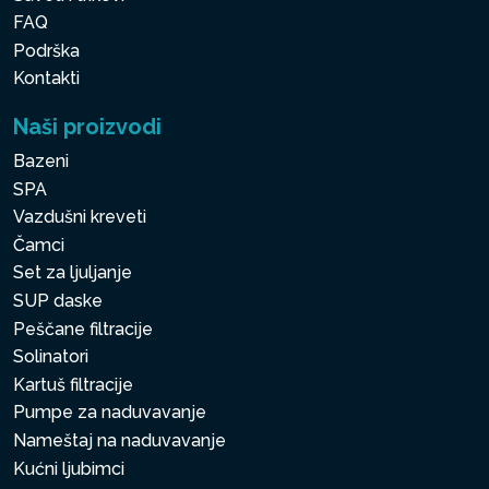
FAQ
Podrška
Kontakti
Naši proizvodi
Bazeni
SPA
Vazdušni kreveti
Čamci
Set za ljuljanje
SUP daske
Peščane filtracije
Solinatori
Kartuš filtracije
Pumpe za naduvavanje
Nameštaj na naduvavanje
Kućni ljubimci