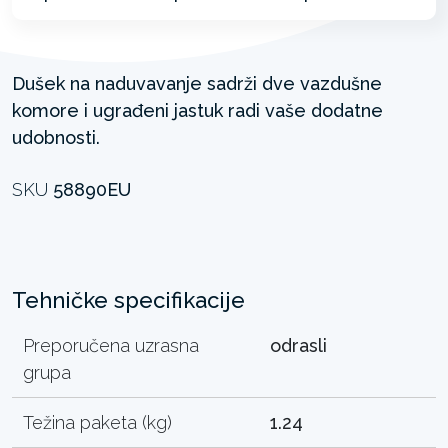
Dušek na naduvavanje sadrži dve vazdušne
komore i ugrađeni jastuk radi vaše dodatne
udobnosti.
SKU
58890EU
Tehničke specifikacije
Preporučena uzrasna
odrasli
grupa
Težina paketa (kg)
1.24