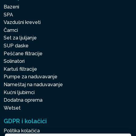
Bazeni
SPA
Vazdušni kreveti
Čamci
Set za ljuljanje
SUP daske
Peščane filtracije
Solinatori
Kartuš filtracije
Pumpe za naduvavanje
Nameštaj na naduvavanje
Kućni ljubimci
Dodatna oprema
Wetset
GDPR i kolačići
Politika kolačića