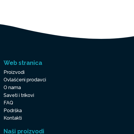
Web stranica
Proizvodi
Ovlašćeni prodavci
O nama
Saveti i trikovi
FAQ
Podrška
Kontakti
Naši proizvodi