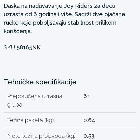
Daska na naduvavanje Joy Riders za decu
uzrasta od 6 godina i više. Sadrži dve ojačane
ručke koje poboljšavaju stabilnost prilikom
korišćenja.
SKU
58165NK
Tehničke specifikacije
Preporučena uzrasna
6+
grupa
Težina paketa (kg)
0.64
Neto težina proizvoda (kg)
0.53