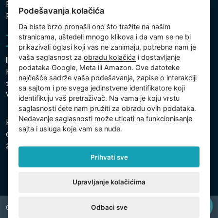
Politika zaštite ličnih i drugih obrađivanih podataka
Podešavanja kolačića
Politika kolačića
Da biste brzo pronašli ono što tražite na našim
stranicama, uštedeli mnogo klikova i da vam se ne bi
prikazivali oglasi koji vas ne zanimaju, potrebna nam je
vaša saglasnost za
obradu kolačića
i dostavljanje
Intex Trading, s.r.o.
podataka Google, Meta ili Amazon. Ove datoteke
Hradecká 2526/3
najčešće sadrže vaša podešavanja, zapise o interakciji
130 00 Praha 3
sa sajtom i pre svega jedinstvene identifikatore koji
Vinohrady - Česká republika
identifikuju vaš pretraživač. Na vama je koju vrstu
saglasnosti ćete nam pružiti za obradu ovih podataka.
Nedavanje saglasnosti može uticati na funkcionisanje
Kompanija je registrovana u Opštinskom sudu u Pragu,
sajta i usluga koje vam se nude.
odeljak C, uložak 74759, Identifikacioni broj kompanije:
26150808, Poreski identifikacioni broj: CZ26150808.
Prihvati sve
Upravljanje kolačićima
Odbaci sve
Copyright © 2026 INTEX TRADING s.r.o. All rights reserved.