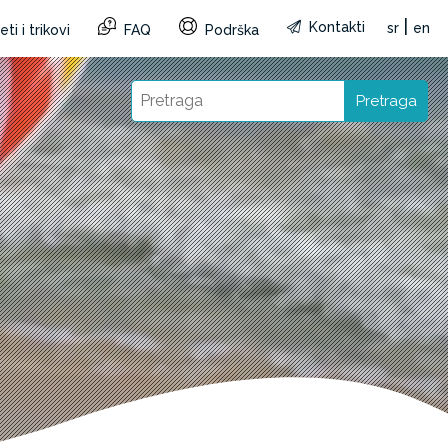
|
Kontakti
sr
en
ti i trikovi
FAQ
Podrška
Pretraga