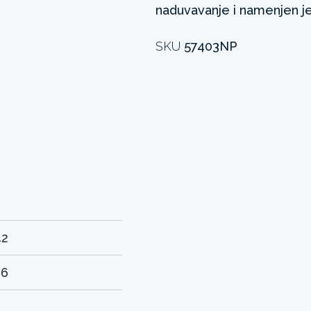
naduvavanje i namenjen je
SKU
57403NP
42
26
0