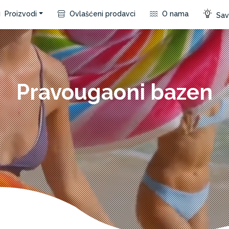
Proizvodi
Ovlašćeni prodavci
O nama
Save
Pravougaoni bazen