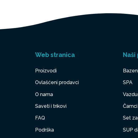
Web stranica
Naši 
Proizvodi
Bazen
Ovlašćeni prodavci
SPA
O nama
Vazduš
Saveti i trikovi
Čamci
FAQ
Set za 
Podrška
SUP d