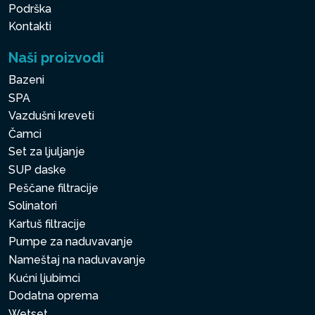
Podrška
Kontakti
Naši proizvodi
Bazeni
SPA
Vazdušni kreveti
Čamci
Set za ljuljanje
SUP daske
Peščane filtracije
Solinatori
Kartuš filtracije
Pumpe za naduvavanje
Nameštaj na naduvavanje
Kućni ljubimci
Dodatna oprema
Wetset