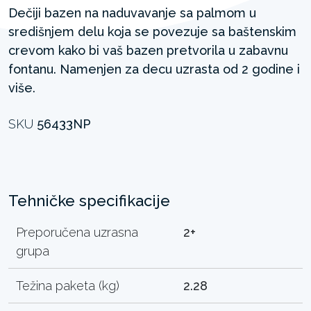
Dečiji bazen na naduvavanje sa palmom u
središnjem delu koja se povezuje sa baštenskim
crevom kako bi vaš bazen pretvorila u zabavnu
fontanu. Namenjen za decu uzrasta od 2 godine i
više.
SKU
56433NP
Tehničke specifikacije
Preporučena uzrasna
2+
grupa
Težina paketa (kg)
2.28