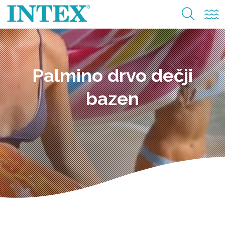
Palmino drvo dečji
bazen