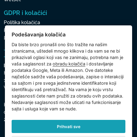
GDPR i kolačići
Politika kolačića
Politika zaštite ličnih i drugih obrađivanih podataka
Podešavanja kolačića
Politika kolačića
Da biste brzo pronašli ono što tražite na našim
stranicama, uštedeli mnogo klikova i da vam se ne bi
prikazivali oglasi koji vas ne zanimaju, potrebna nam je
vaša saglasnost za
obradu kolačića
i dostavljanje
Intex Trading, s.r.o.
podataka Google, Meta ili Amazon. Ove datoteke
Hradecká 2526/3
najčešće sadrže vaša podešavanja, zapise o interakciji
130 00 Praha 3
sa sajtom i pre svega jedinstvene identifikatore koji
Vinohrady - Česká republika
identifikuju vaš pretraživač. Na vama je koju vrstu
saglasnosti ćete nam pružiti za obradu ovih podataka.
Nedavanje saglasnosti može uticati na funkcionisanje
Kompanija je registrovana u Opštinskom sudu u Pragu,
sajta i usluga koje vam se nude.
odeljak C, uložak 74759, Identifikacioni broj kompanije:
26150808, Poreski identifikacioni broj: CZ26150808.
Prihvati sve