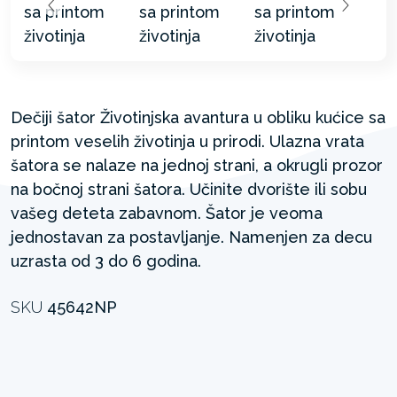
Dečiji šator Životinjska avantura u obliku kućice sa
printom veselih životinja u prirodi. Ulazna vrata
šatora se nalaze na jednoj strani, a okrugli prozor
na bočnoj strani šatora. Učinite dvorište ili sobu
vašeg deteta zabavnom. Šator je veoma
jednostavan za postavljanje. Namenjen za decu
uzrasta od 3 do 6 godina.
SKU
45642NP