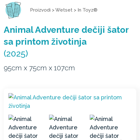
Proizvodi
>
Wetset
>
In Toyz®
Animal Adventure dečiji šator
sa printom životinja
(2025)
95cm x 75cm x 107cm