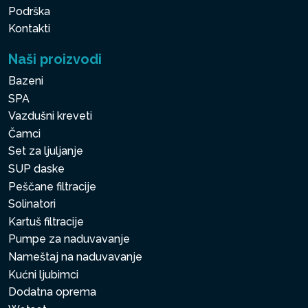
Podrška
Kontakti
Naši proizvodi
Bazeni
SPA
Vazdušni kreveti
Čamci
Set za ljuljanje
SUP daske
Peščane filtracije
Solinatori
Kartuš filtracije
Pumpe za naduvavanje
Nameštaj na naduvavanje
Kućni ljubimci
Dodatna oprema