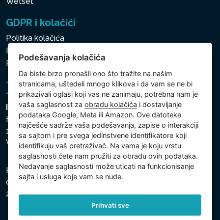
Wetset
GDPR i kolačići
Politika kolačića
Politika zaštite ličnih i drugih obrađivanih podataka
Podešavanja kolačića
Politika kolačića
Da biste brzo pronašli ono što tražite na našim
stranicama, uštedeli mnogo klikova i da vam se ne bi
prikazivali oglasi koji vas ne zanimaju, potrebna nam je
vaša saglasnost za
obradu kolačića
i dostavljanje
Intex Trading, s.r.o.
podataka Google, Meta ili Amazon. Ove datoteke
Hradecká 2526/3
najčešće sadrže vaša podešavanja, zapise o interakciji
130 00 Praha 3
sa sajtom i pre svega jedinstvene identifikatore koji
Vinohrady - Česká republika
identifikuju vaš pretraživač. Na vama je koju vrstu
saglasnosti ćete nam pružiti za obradu ovih podataka.
Nedavanje saglasnosti može uticati na funkcionisanje
Kompanija je registrovana u Opštinskom sudu u Pragu,
sajta i usluga koje vam se nude.
odeljak C, uložak 74759, Identifikacioni broj kompanije:
26150808, Poreski identifikacioni broj: CZ26150808.
Prihvati sve