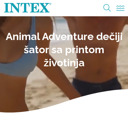
Animal Adventure dečiji
šator sa printom
životinja