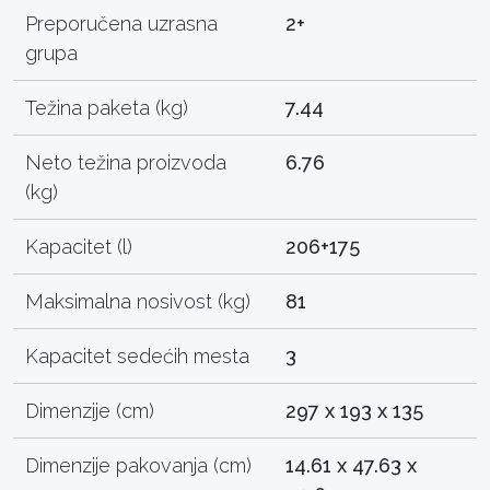
Preporučena uzrasna
2+
grupa
Težina paketa (kg)
7.44
Neto težina proizvoda
6.76
(kg)
Kapacitet (l)
206+175
Maksimalna nosivost (kg)
81
Kapacitet sedećih mesta
3
Dimenzije (cm)
297 x 193 x 135
Dimenzije pakovanja (cm)
14.61 x 47.63 x