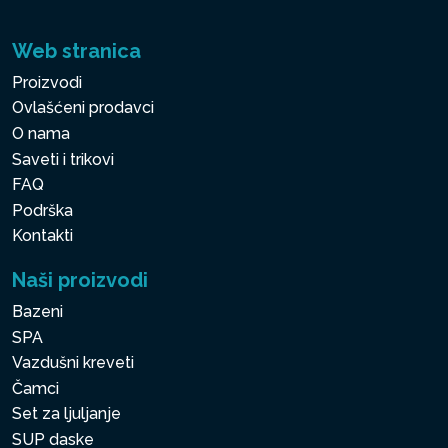
Web stranica
Proizvodi
Ovlašćeni prodavci
O nama
Saveti i trikovi
FAQ
Podrška
Kontakti
Naši proizvodi
Bazeni
SPA
Vazdušni kreveti
Čamci
Set za ljuljanje
SUP daske