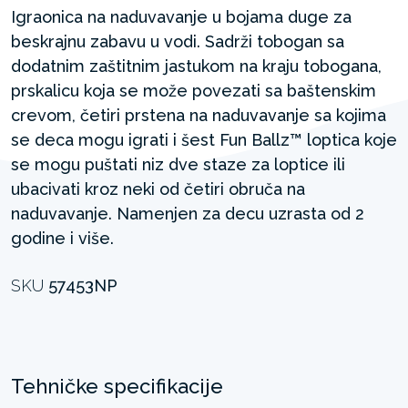
Igraonica na naduvavanje u bojama duge za
beskrajnu zabavu u vodi. Sadrži tobogan sa
dodatnim zaštitnim jastukom na kraju tobogana,
prskalicu koja se može povezati sa baštenskim
crevom, četiri prstena na naduvavanje sa kojima
se deca mogu igrati i šest Fun Ballz™ loptica koje
se mogu puštati niz dve staze za loptice ili
ubacivati kroz neki od četiri obruča na
naduvavanje. Namenjen za decu uzrasta od 2
godine i više.
SKU
57453NP
Tehničke specifikacije