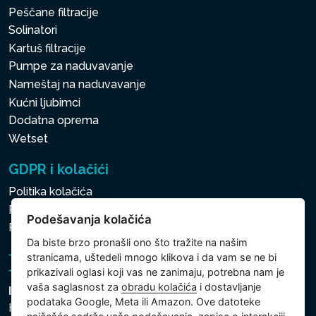
Peščane filtracije
Solinatori
Kartuš filtracije
Pumpe za naduvavanje
Nameštaj na naduvavanje
Kućni ljubimci
Dodatna oprema
Wetset
GDPR i kolačići
Politika kolačića
Politika zaštite ličnih i drugih obrađivanih podataka
Podešavanja kolačića
Politika kolačića
Da biste brzo pronašli ono što tražite na našim
stranicama, uštedeli mnogo klikova i da vam se ne bi
prikazivali oglasi koji vas ne zanimaju, potrebna nam je
vaša saglasnost za
obradu kolačića
i dostavljanje
Intex Trading, s.r.o.
podataka Google, Meta ili Amazon. Ove datoteke
Hradecká 2526/3