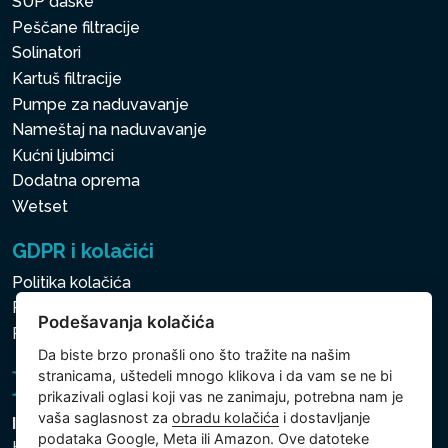
SUP daske
Peščane filtracije
Solinatori
Kartuš filtracije
Pumpe za naduvavanje
Nameštaj na naduvavanje
Kućni ljubimci
Dodatna oprema
Wetset
GDPR i kolačići
Politika kolačića
Politika zaštite ličnih i drugih obrađivanih podataka
Podešavanja kolačića
Politika kolačića
Da biste brzo pronašli ono što tražite na našim
stranicama, uštedeli mnogo klikova i da vam se ne bi
prikazivali oglasi koji vas ne zanimaju, potrebna nam je
vaša saglasnost za
obradu kolačića
i dostavljanje
Intex Trading, s.r.o.
podataka Google, Meta ili Amazon. Ove datoteke
Hradecká 2526/3