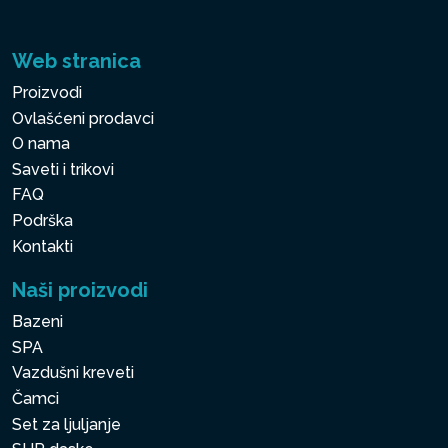
Web stranica
Proizvodi
Ovlašćeni prodavci
O nama
Saveti i trikovi
FAQ
Podrška
Kontakti
Naši proizvodi
Bazeni
SPA
Vazdušni kreveti
Čamci
Set za ljuljanje