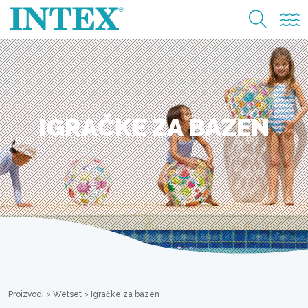
IGRAČKE ZA BAZEN
Proizvodi
>
Wetset
>
Igračke za bazen