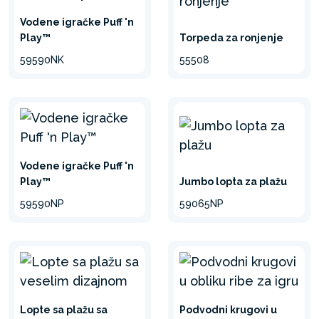
Vodene igračke Puff 'n
Play™
Torpeda za ronjenje
59590NK
55508
Vodene igračke Puff 'n
Play™
Jumbo lopta za plažu
59590NP
59065NP
Lopte sa plažu sa
Podvodni krugovi u