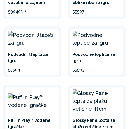
veselim dizajnom
obliku ribe za igru
59040NP
55507
Podvodni štapići za
Podvodne loptice za
igru
igru
55504
55503
Puff 'n Play™ vodene
Glossy Pane lopta za
igračke
plažu veličine 41cm