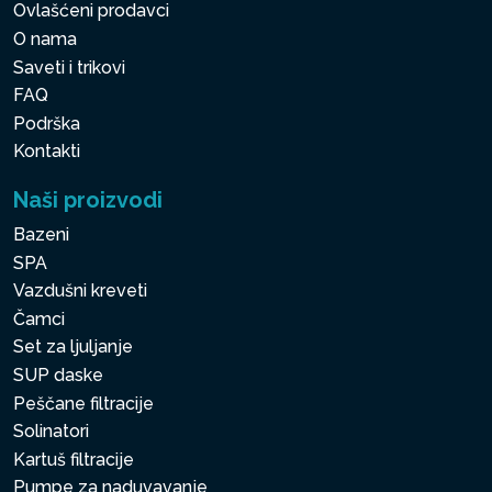
Ovlašćeni prodavci
O nama
Saveti i trikovi
FAQ
Podrška
Kontakti
Naši proizvodi
Bazeni
SPA
Vazdušni kreveti
Čamci
Set za ljuljanje
SUP daske
Peščane filtracije
Solinatori
Kartuš filtracije
Pumpe za naduvavanje