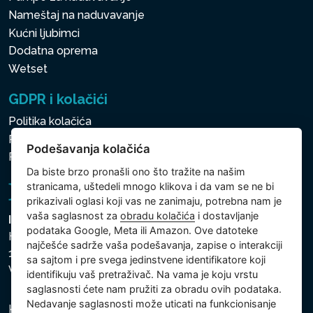
Nameštaj na naduvavanje
Kućni ljubimci
Dodatna oprema
Wetset
GDPR i kolačići
Politika kolačića
Politika zaštite ličnih i drugih obrađivanih podataka
Podešavanja kolačića
Politika kolačića
Da biste brzo pronašli ono što tražite na našim
stranicama, uštedeli mnogo klikova i da vam se ne bi
prikazivali oglasi koji vas ne zanimaju, potrebna nam je
vaša saglasnost za
obradu kolačića
i dostavljanje
Intex Trading, s.r.o.
podataka Google, Meta ili Amazon. Ove datoteke
Hradecká 2526/3
najčešće sadrže vaša podešavanja, zapise o interakciji
130 00 Praha 3
sa sajtom i pre svega jedinstvene identifikatore koji
Vinohrady - Česká republika
identifikuju vaš pretraživač. Na vama je koju vrstu
saglasnosti ćete nam pružiti za obradu ovih podataka.
Nedavanje saglasnosti može uticati na funkcionisanje
Kompanija je registrovana u Opštinskom sudu u Pragu,