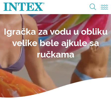
Igračka za vodu u obliku
velike bele ajkule sa
ručkama