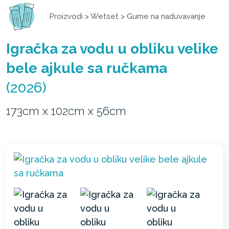
Proizvodi
>
Wetset
>
Gume na naduvavanje
Igračka za vodu u obliku velike
bele ajkule sa ručkama
(2026)
173cm x 102cm x 56cm