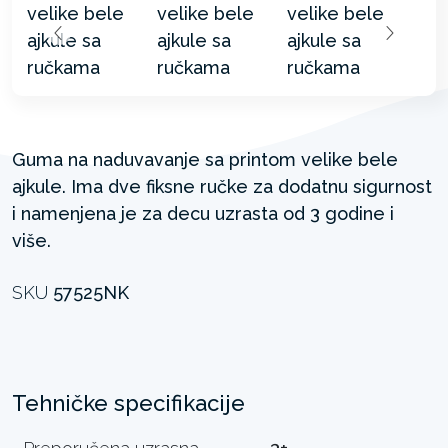
Guma na naduvavanje sa printom velike bele
ajkule. Ima dve fiksne ručke za dodatnu sigurnost
i namenjena je za decu uzrasta od 3 godine i
više.
SKU
57525NK
Tehničke specifikacije