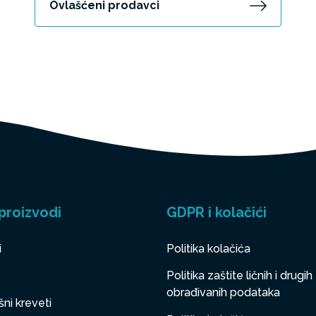
Ovlašćeni prodavci
proizvodi
GDPR i kolačići
i
Politika kolačića
Politika zaštite ličnih i drugih
obrađivanih podataka
ni kreveti