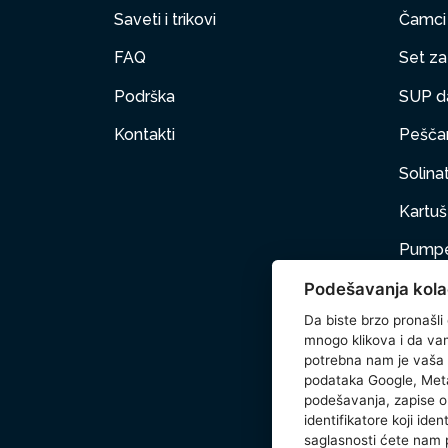
Saveti i trikovi
Čamci
FAQ
Set za 
Podrška
SUP d
Kontakti
Peščan
Solinat
Kartuš 
Pumpe
Podešavanja kola
Nameš
Da biste brzo pronašli
Kućni 
mnogo klikova i da vam 
potrebna nam je vaša
Dodat
podataka Google, Meta
podešavanja, zapise o 
Wetse
identifikatore koji ide
saglasnosti ćete nam