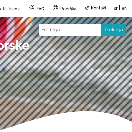
|
Kontakti
sr
en
ti i trikovi
FAQ
Podrška
Pretraga
orske