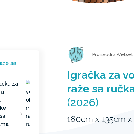
Proizvodi
>
Wetset
Igračka za v
raže sa ruč
(2026)
180cm x 135cm x