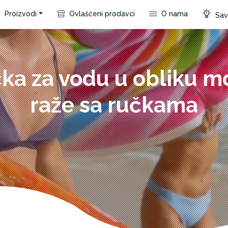
Proizvodi
Ovlašćeni prodavci
O nama
Save
čka za vodu u obliku m
raže sa ručkama