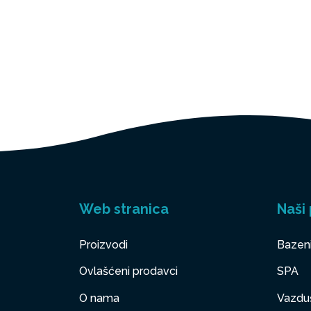
Web stranica
Naši 
Proizvodi
Bazen
Ovlašćeni prodavci
SPA
O nama
Vazduš