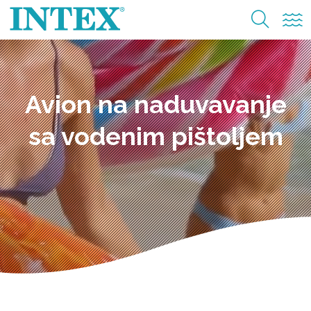
Avion na naduvavanje
sa vodenim pištoljem