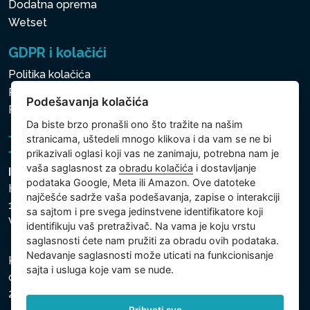
Dodatna oprema
Wetset
GDPR i kolačići
Politika kolačića
Politika zaštite ličnih i drugih obrađivanih podataka
Podešavanja kolačića
Politika kolačića
Da biste brzo pronašli ono što tražite na našim
stranicama, uštedeli mnogo klikova i da vam se ne bi
prikazivali oglasi koji vas ne zanimaju, potrebna nam je
vaša saglasnost za
obradu kolačića
i dostavljanje
Intex Trading, s.r.o.
podataka Google, Meta ili Amazon. Ove datoteke
Hradecká 2526/3
najčešće sadrže vaša podešavanja, zapise o interakciji
130 00 Praha 3
sa sajtom i pre svega jedinstvene identifikatore koji
Vinohrady - Česká republika
identifikuju vaš pretraživač. Na vama je koju vrstu
saglasnosti ćete nam pružiti za obradu ovih podataka.
Nedavanje saglasnosti može uticati na funkcionisanje
Kompanija je registrovana u Opštinskom sudu u Pragu,
sajta i usluga koje vam se nude.
odeljak C, uložak 74759, Identifikacioni broj kompanije:
26150808, Poreski identifikacioni broj: CZ26150808.
Prihvati sve