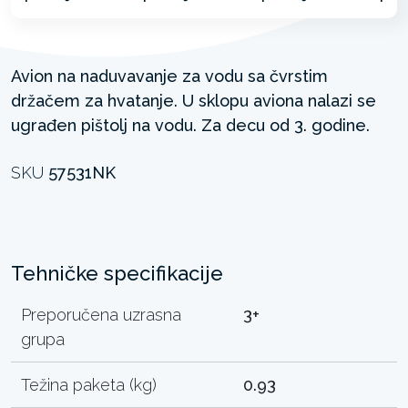
Avion na naduvavanje za vodu sa čvrstim
držačem za hvatanje. U sklopu aviona nalazi se
ugrađen pištolj na vodu. Za decu od 3. godine.
SKU
57531NK
Tehničke specifikacije
Preporučena uzrasna
3+
grupa
Težina paketa (kg)
0.93