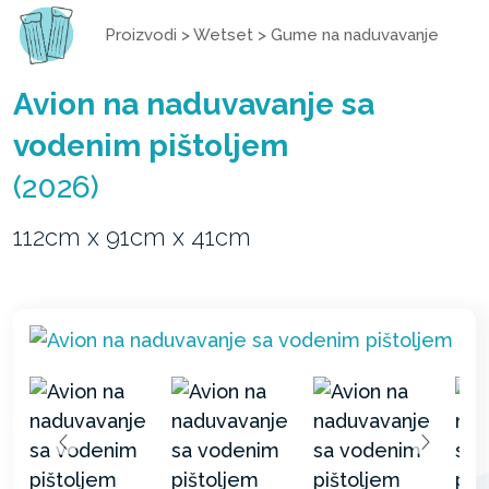
Proizvodi
>
Wetset
>
Gume na naduvavanje
Avion na naduvavanje sa
vodenim pištoljem
(2026)
112cm x 91cm x 41cm