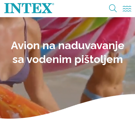
Avion na naduvavanje
sa vodenim pištoljem