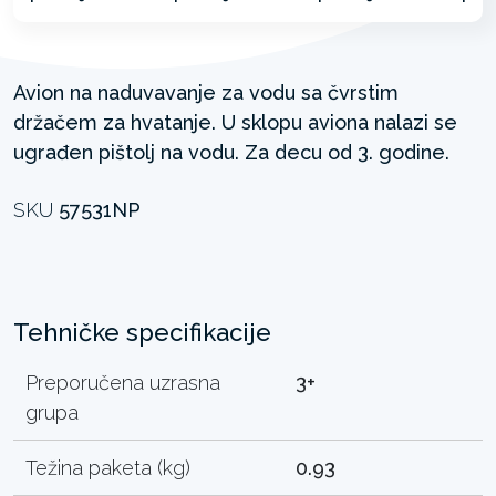
Avion na naduvavanje za vodu sa čvrstim
držačem za hvatanje. U sklopu aviona nalazi se
ugrađen pištolj na vodu. Za decu od 3. godine.
SKU
57531NP
Tehničke specifikacije
Preporučena uzrasna
3+
grupa
Težina paketa (kg)
0.93