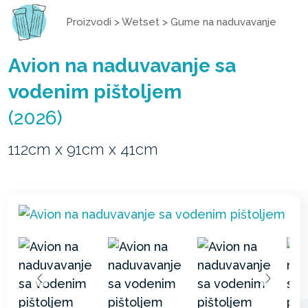
Proizvodi
>
Wetset
>
Gume na naduvavanje
Avion na naduvavanje sa
vodenim pištoljem
(2026)
112cm x 91cm x 41cm