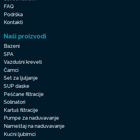
FAQ
Podrška
Kontakti
Naši proizvodi
Bazeni
SPA
Vazdušni kreveti
Čamci
Set za ljuljanje
SUP daske
Peščane filtracije
Solinatori
Kartuš filtracije
Pumpe za naduvavanje
Nameštaj na naduvavanje
Kućni ljubimci