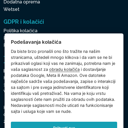
Dodatna oprema
Wetset
GDPR i kolačići
Politika kolačića
Politika zaštite ličnih i drugih obrađivanih podataka
Podešavanja kolačića
Politika kolačića
Da biste brzo pronašli ono što tražite na našim
stranicama, uštedeli mnogo klikova i da vam se ne bi
prikazivali oglasi koji vas ne zanimaju, potrebna nam je
vaša saglasnost za
obradu kolačića
i dostavljanje
Intex Trading, s.r.o.
podataka Google, Meta ili Amazon. Ove datoteke
Hradecká 2526/3
najčešće sadrže vaša podešavanja, zapise o interakciji
130 00 Praha 3
sa sajtom i pre svega jedinstvene identifikatore koji
Vinohrady - Česká republika
identifikuju vaš pretraživač. Na vama je koju vrstu
saglasnosti ćete nam pružiti za obradu ovih podataka.
Nedavanje saglasnosti može uticati na funkcionisanje
Kompanija je registrovana u Opštinskom sudu u Pragu,
sajta i usluga koje vam se nude.
odeljak C, uložak 74759, Identifikacioni broj kompanije:
26150808, Poreski identifikacioni broj: CZ26150808.
Prihvati sve