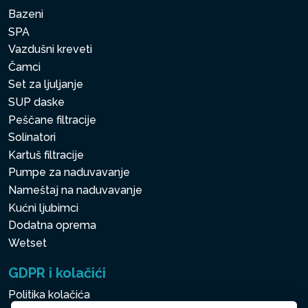
Bazeni
SPA
Vazdušni kreveti
Čamci
Set za ljuljanje
SUP daske
Peščane filtracije
Solinatori
Kartuš filtracije
Pumpe za naduvavanje
Nameštaj na naduvavanje
Kućni ljubimci
Dodatna oprema
Wetset
GDPR i kolačići
Politika kolačića