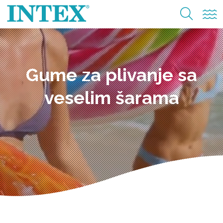
Gume za plivanje sa
veselim šarama