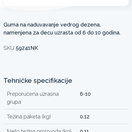
Guma na naduvavanje vedrog dezena,
namenjena za decu uzrasta od 6 do 10 godina.
SKU
59241NK
Tehničke specifikacije
Preporučena uzrasna
6-10
grupa
Težina paketa (kg)
0.12
Neto težina proizvoda (kg)
0.11