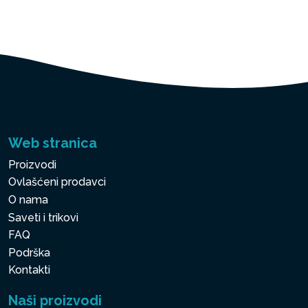
Web stranica
Proizvodi
Ovlašćeni prodavci
O nama
Saveti i trikovi
FAQ
Podrška
Kontakti
Naši proizvodi