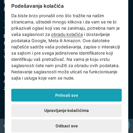
Politika zaštite ličnih i drugih obrađivanih podataka
Podešavanja kolačića
Politika kolačića
Da biste brzo pronašli ono što tražite na našim
stranicama, uštedeli mnogo klikova i da vam se ne bi
prikazivali oglasi koji vas ne zanimaju, potrebna nam je
vaša saglasnost za
obradu kolačića
i dostavljanje
Intex Trading, s.r.o.
podataka Google, Meta ili Amazon. Ove datoteke
Hradecká 2526/3
najčešće sadrže vaša podešavanja, zapise o interakciji
130 00 Praha 3
sa sajtom i pre svega jedinstvene identifikatore koji
Vinohrady - Česká republika
identifikuju vaš pretraživač. Na vama je koju vrstu
saglasnosti ćete nam pružiti za obradu ovih podataka.
Nedavanje saglasnosti može uticati na funkcionisanje
Kompanija je registrovana u Opštinskom sudu u Pragu,
sajta i usluga koje vam se nude.
odeljak C, uložak 74759, Identifikacioni broj kompanije:
26150808, Poreski identifikacioni broj: CZ26150808.
Prihvati sve
Upravljanje kolačićima
Odbaci sve
Copyright © 2026 INTEX TRADING s.r.o. All rights reserved.