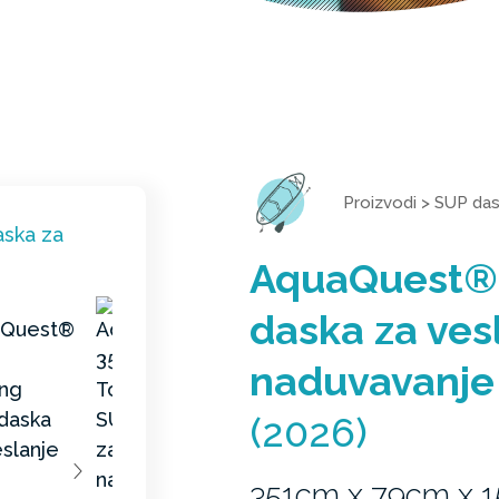
Proizvodi
>
SUP da
AquaQuest® 
daska za ves
naduvavanje
(2026)
351cm x 79cm x 