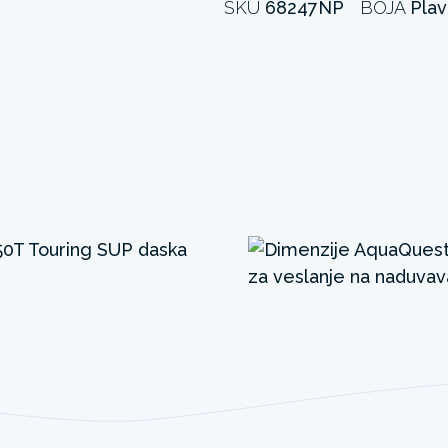
SKU
68247NP
BOJA
Plav