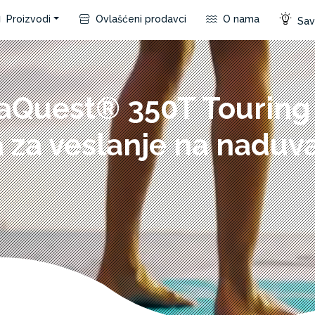
Proizvodi
Ovlašćeni prodavci
O nama
Save
aQuest® 350T Touring
 za veslanje na naduv