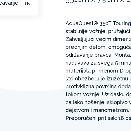
AquaQuest® 350T Touring p
stabilnije vožnje, pružaju
Zahvaljujući većim dimenzi
prednjim delom, omogućava
održavanje pravca. Montaž
naduvava za svega 5 minut
materijala primenom Drop 
što obezbeđuje izuzetnu čv
protivklizna površina dod
tokom vožnje. Uz dasku do
za lako nošenje, sklopivo
dejstvom i manometrom. M
Preporučeni pritisak: 18 ps