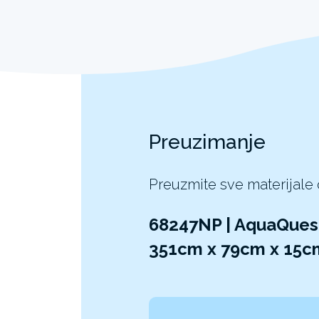
Preuzimanje
Preuzmite sve materijale
68247NP | AquaQuest
351cm x 79cm x 15c