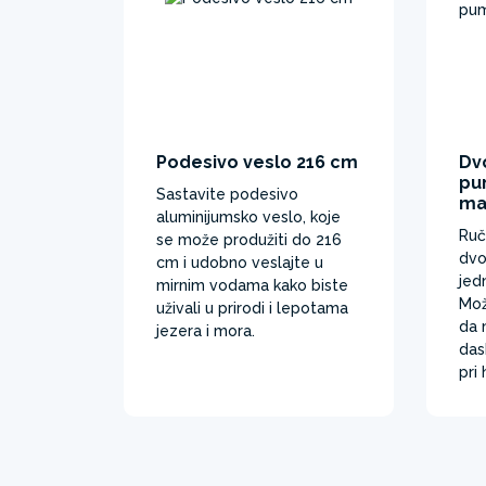
Podesivo veslo 216 cm
Dv
pu
Sastavite podesivo
ma
aluminijumsko veslo, koje
Ruč
se može produžiti do 216
dvo
cm i udobno veslajte u
jed
mirnim vodama kako biste
Mož
uživali u prirodi i lepotama
da 
jezera i mora.
das
pri 