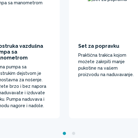
ostruka vazdušna
Set za popravku
mpa sa
Praktična trakica kojom
nometrom​
možete zakrpiti manje
na pumpa sa
pukotine na vašem
strukim dejstvom je
proizvodu na naduvavanje.
nostavna za nošenje.
ete brzo i bez napora
naduvavate i izduvate
ku. Pumpa naduvava i
hodu nagore i nadole. ​