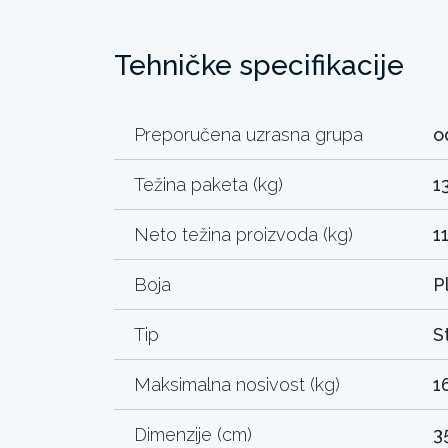
Tehničke specifikacije
Preporučena uzrasna grupa
o
Težina paketa (kg)
1
Neto težina proizvoda (kg)
1
Boja
P
Tip
S
Maksimalna nosivost (kg)
1
Dimenzije (cm)
3