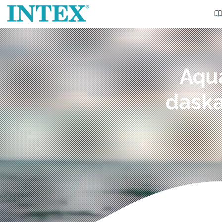
Aqu
daska