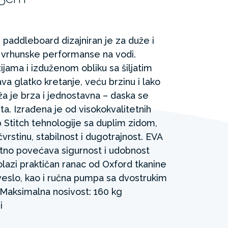
addleboard dizajniran je za duže i
ći vrhunske performanse na vodi.
jama i izduženom obliku sa šiljatim
 glatko kretanje, veću brzinu i lako
a je brza i jednostavna – daska se
a. Izrađena je od visokokvalitetnih
Stitch tehnologije sa duplim zidom,
rstinu, stabilnost i dugotrajnost. EVA
atno povećava sigurnost i udobnost
lazi praktičan ranac od Oxford tkanine
 veslo, kao i ručna pumpa sa dvostrukim
aksimalna nosivost: 160 kg
i