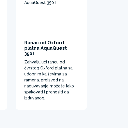
Ranac od Oxford
Velika us
platna AquaQuest
peraja
350T
Jedna velika
Zahvaljujući rancu od
stabilnost.
čvrstog Oxford platna sa
udobnim kaiševima za
ramena, proizvod na
naduvavanje možete lako
spakovati i prenositi ga
izduvanog.