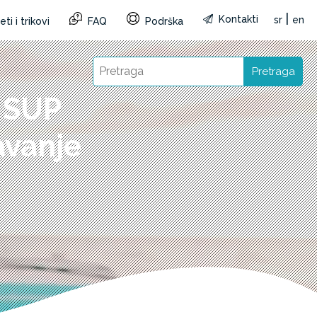
|
Kontakti
sr
en
ti i trikovi
FAQ
Podrška
Pretraga
 SUP
avanje