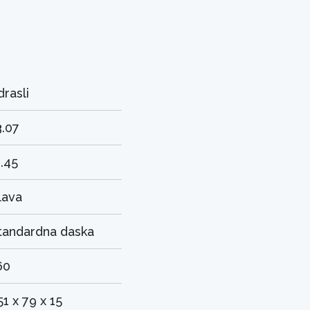
drasli
3.07
1.45
lava
tandardna daska
60
51 x 79 x 15