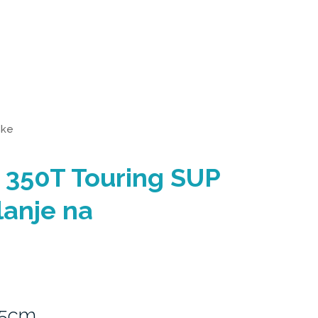
ske
350T Touring SUP
lanje na
15cm