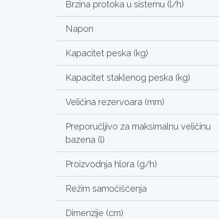
Brzina protoka u sistemu (l/h)
Napon
Kapacitet peska (kg)
Kapacitet staklenog peska (kg)
Veličina rezervoara (mm)
Preporučljivo za maksimalnu veličinu
bazena (l)
Proizvodnja hlora (g/h)
Režim samočišćenja
Dimenzije (cm)