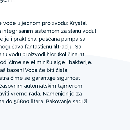
e vode u jednom proizvodu: Krystal
integrisanim sistemom za slanu vodu!
đe je i praktična: peščana pumpa sa
ućava fantastičnu filtraciju. Sa
nu vodu proizvodi hlor (količina: 11
vodi čime se eliminišu alge i bakterije.
š bazen! Voda će biti čista,
bistra čime se garantuje sigurnost
-časovnim automatskim tajmerom
viti vreme rada. Namenjen je za
a do 56800 litara. Pakovanje sadrži