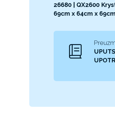
26680 | QX2600 Krys
69cm x 64cm x 69c
Preuzm
UPUTS
UPOT