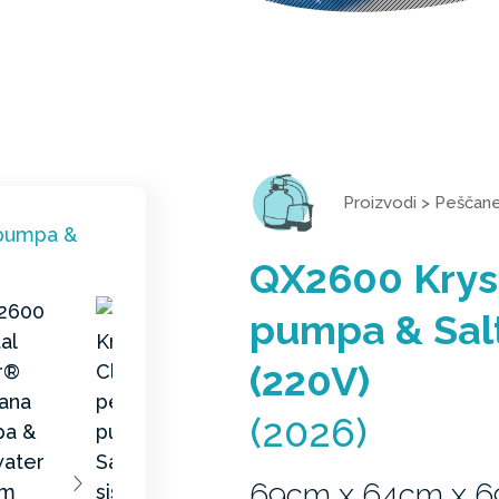
Proizvodi
>
Peščane 
QX2600 Krys
pumpa & Sal
(220V)
(2026)
69cm x 64cm x 