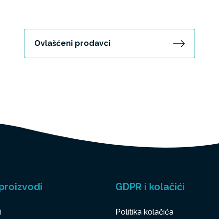
Ovlašćeni prodavci
proizvodi
GDPR i kolačići
i
Politika kolačića