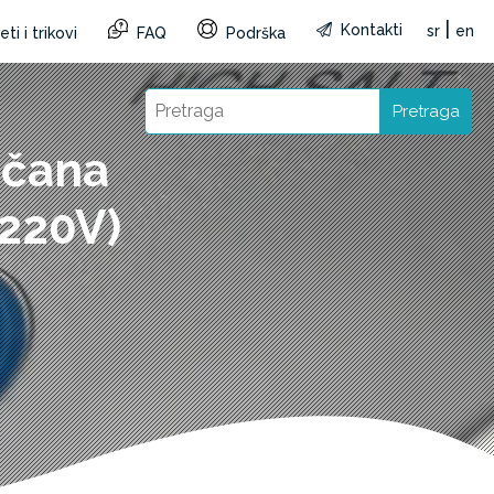
|
Kontakti
sr
en
ti i trikovi
FAQ
Podrška
Pretraga
ščana
(220V)