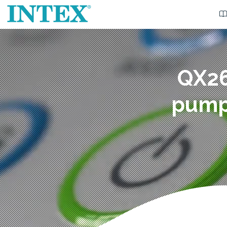
QX26
pumpa