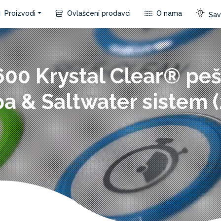
Proizvodi
Ovlašćeni prodavci
O nama
Save
00 Krystal Clear® pe
 & Saltwater sistem 