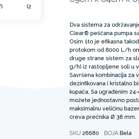
Dva sistema za održavanj
Clear® peščana pumpa sa 
Osim što je efikasna tako
protokom od 8000 L/h omog
druge strane sistem za sla
g/h) iz rastopljene soli u 
Savršena kombinacija za va
dezinfikovana i kristalno 
kupača. Sa ugrađenim 24
možete jednostavno posta
maksimalnu veličinu bazen
creva prečnika Ø 38 mm. ​
SKU
26680
BOJA
Bela