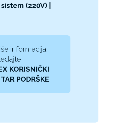
sistem (220V) |
iše informacija,
edajte
EX KORISNIČKI
TAR PODRŠKE