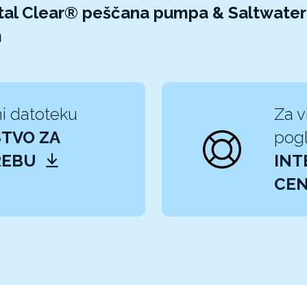
tal Clear® peščana pumpa & Saltwater 
m
i datoteku
Za v
TVO ZA
pogl
REBU
INT
CEN