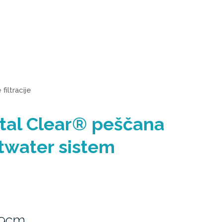
filtracije
tal Clear® peščana
twater sistem
69cm