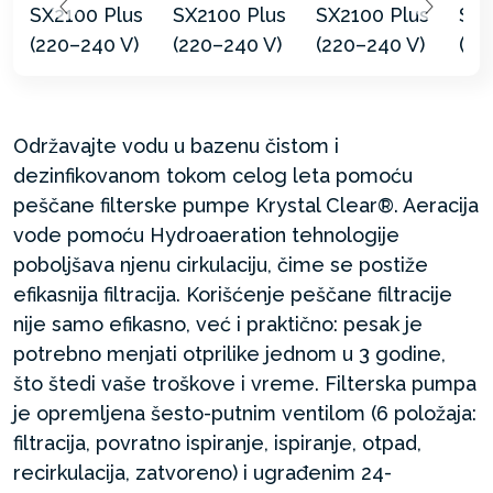
Održavajte vodu u bazenu čistom i
dezinfikovanom tokom celog leta pomoću
peščane filterske pumpe Krystal Clear®. Aeracija
vode pomoću Hydroaeration tehnologije
poboljšava njenu cirkulaciju, čime se postiže
efikasnija filtracija. Korišćenje peščane filtracije
nije samo efikasno, već i praktično: pesak je
potrebno menjati otprilike jednom u 3 godine,
što štedi vaše troškove i vreme. Filterska pumpa
je opremljena šesto-putnim ventilom (6 položaja:
filtracija, povratno ispiranje, ispiranje, otpad,
recirkulacija, zatvoreno) i ugrađenim 24-