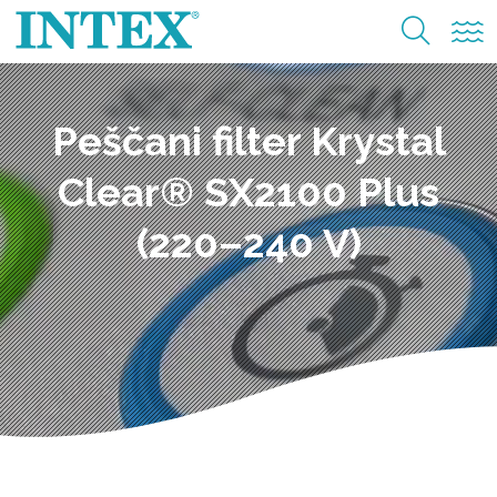
Peščani filter Krystal
Clear® SX2100 Plus
(220–240 V)