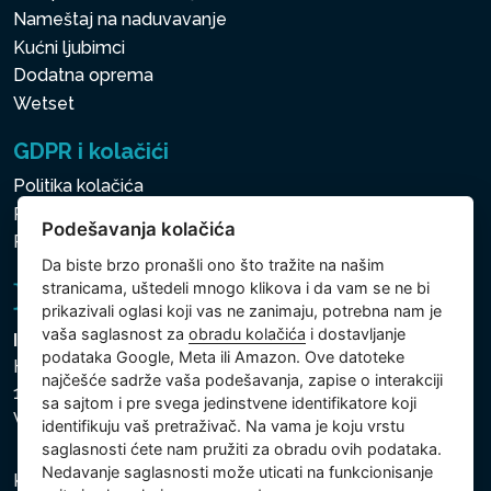
Nameštaj na naduvavanje
Kućni ljubimci
Dodatna oprema
Wetset
GDPR i kolačići
Politika kolačića
Politika zaštite ličnih i drugih obrađivanih podataka
Podešavanja kolačića
Politika kolačića
Da biste brzo pronašli ono što tražite na našim
stranicama, uštedeli mnogo klikova i da vam se ne bi
prikazivali oglasi koji vas ne zanimaju, potrebna nam je
vaša saglasnost za
obradu kolačića
i dostavljanje
Intex Trading, s.r.o.
podataka Google, Meta ili Amazon. Ove datoteke
Hradecká 2526/3
najčešće sadrže vaša podešavanja, zapise o interakciji
130 00 Praha 3
sa sajtom i pre svega jedinstvene identifikatore koji
Vinohrady - Česká republika
identifikuju vaš pretraživač. Na vama je koju vrstu
saglasnosti ćete nam pružiti za obradu ovih podataka.
Nedavanje saglasnosti može uticati na funkcionisanje
Kompanija je registrovana u Opštinskom sudu u Pragu,