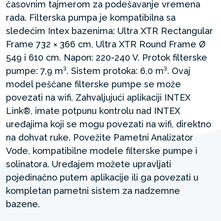
časovnim tajmerom za podešavanje vremena
rada. Filterska pumpa je kompatibilna sa
sledećim Intex bazenima: Ultra XTR Rectangular
Frame 732 × 366 cm, Ultra XTR Round Frame Ø
549 i 610 cm. Napon: 220-240 V. Protok filterske
pumpe: 7,9 m³. Sistem protoka: 6,0 m³. Ovaj
model peščane filterske pumpe se može
povezati na wifi. Zahvaljujući aplikaciji INTEX
Link®, imate potpunu kontrolu nad INTEX
uređajima koji se mogu povezati na wifi, direktno
na dohvat ruke. Povežite Pametni Analizator
Vode, kompatibilne modele filterske pumpe i
solinatora. Uređajem možete upravljati
pojedinačno putem aplikacije ili ga povezati u
kompletan pametni sistem za nadzemne
bazene.