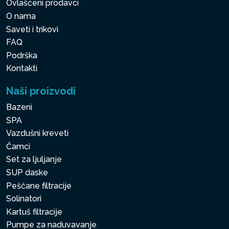
Ovlašćeni prodavci
O nama
Saveti i trikovi
FAQ
Podrška
Kontakti
Naši proizvodi
Bazeni
SPA
Vazdušni kreveti
Čamci
Set za ljuljanje
SUP daske
Peščane filtracije
Solinatori
Kartuš filtracije
Pumpe za naduvavanje