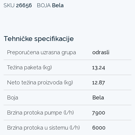
SKU
26656
BOJA
Bela
Tehničke specifikacije
Preporučena uzrasna grupa
odrasli
Težina paketa (kg)
13.24
Neto težina proizvoda (kg)
12.87
Boja
Bela
Brzina protoka pumpe (l/h)
7900
Brzina protoka u sistemu (l/h)
6000