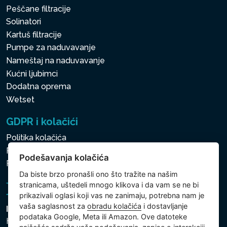
Peščane filtracije
Solinatori
Kartuš filtracije
Pumpe za naduvavanje
Nameštaj na naduvavanje
Kućni ljubimci
Dodatna oprema
Wetset
GDPR i kolačići
Politika kolačića
Politika zaštite ličnih i drugih obrađivanih podataka
Podešavanja kolačića
Politika kolačića
Da biste brzo pronašli ono što tražite na našim
stranicama, uštedeli mnogo klikova i da vam se ne bi
prikazivali oglasi koji vas ne zanimaju, potrebna nam je
vaša saglasnost za
obradu kolačića
i dostavljanje
Intex Trading, s.r.o.
podataka Google, Meta ili Amazon. Ove datoteke
Hradecká 2526/3