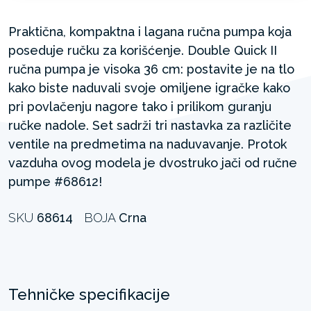
Praktična, kompaktna i lagana ručna pumpa koja
poseduje ručku za korišćenje. Double Quick II
ručna pumpa je visoka 36 cm: postavite je na tlo
kako biste naduvali svoje omiljene igračke kako
pri povlačenju nagore tako i prilikom guranju
ručke nadole. Set sadrži tri nastavka za različite
ventile na predmetima na naduvavanje. Protok
vazduha ovog modela je dvostruko jači od ručne
pumpe #68612!
SKU
68614
BOJA
Crna
Tehničke specifikacije