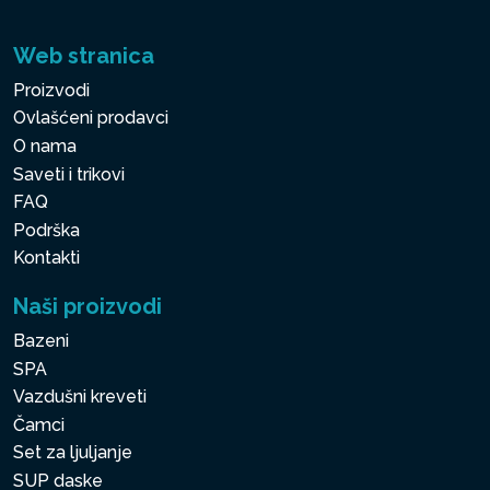
Web stranica
Proizvodi
Ovlašćeni prodavci
O nama
Saveti i trikovi
FAQ
Podrška
Kontakti
Naši proizvodi
Bazeni
SPA
Vazdušni kreveti
Čamci
Set za ljuljanje
SUP daske