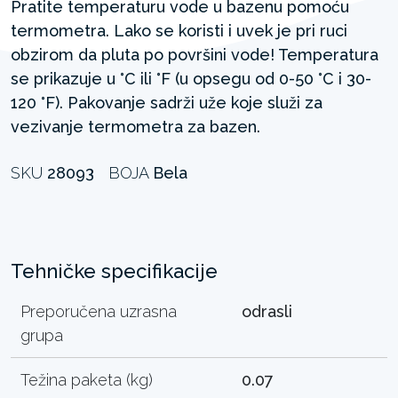
Pratite temperaturu vode u bazenu pomoću
termometra. Lako se koristi i uvek je pri ruci
obzirom da pluta po površini vode! Temperatura
se prikazuje u °C ili °F (u opsegu od 0-50 °C i 30-
120 °F). Pakovanje sadrži uže koje služi za
vezivanje termometra za bazen.
SKU
28093
BOJA
Bela
Tehničke specifikacije
Preporučena uzrasna
odrasli
grupa
Težina paketa (kg)
0.07