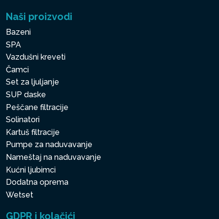
Naši proizvodi
Bazeni
SPA
Vazdušni kreveti
Čamci
Set za ljuljanje
SUP daske
Peščane filtracije
Solinatori
Kartuš filtracije
Pumpe za naduvavanje
Nameštaj na naduvavanje
Kućni ljubimci
Dodatna oprema
Wetset
GDPR i kolačići