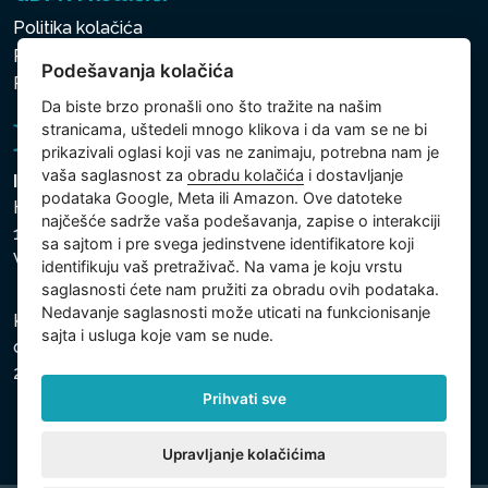
Politika kolačića
Politika zaštite ličnih i drugih obrađivanih podataka
Podešavanja kolačića
Politika kolačića
Da biste brzo pronašli ono što tražite na našim
stranicama, uštedeli mnogo klikova i da vam se ne bi
prikazivali oglasi koji vas ne zanimaju, potrebna nam je
vaša saglasnost za
obradu kolačića
i dostavljanje
Intex Trading, s.r.o.
podataka Google, Meta ili Amazon. Ove datoteke
Hradecká 2526/3
najčešće sadrže vaša podešavanja, zapise o interakciji
130 00 Praha 3
sa sajtom i pre svega jedinstvene identifikatore koji
Vinohrady - Česká republika
identifikuju vaš pretraživač. Na vama je koju vrstu
saglasnosti ćete nam pružiti za obradu ovih podataka.
Nedavanje saglasnosti može uticati na funkcionisanje
Kompanija je registrovana u Opštinskom sudu u Pragu,
sajta i usluga koje vam se nude.
odeljak C, uložak 74759, Identifikacioni broj kompanije:
26150808, Poreski identifikacioni broj: CZ26150808.
Prihvati sve
Upravljanje kolačićima