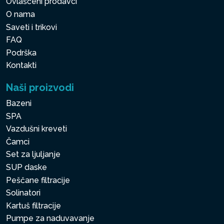
Ovlašćeni prodavci
O nama
Saveti i trikovi
FAQ
Podrška
Kontakti
Naši proizvodi
Bazeni
SPA
Vazdušni kreveti
Čamci
Set za ljuljanje
SUP daske
Peščane filtracije
Solinatori
Kartuš filtracije
Pumpe za naduvavanje