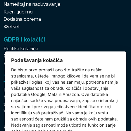
Nameštaj na naduvavanje
Kućni ljubimci
Dodatna oprema
Wetset
GDPR i kolačići
Politika kolačića
Politika zaštite ličnih i drugih obrađivanih podataka
Podešavanja kolačića
Politika kolačića
Da biste brzo pronašli ono što tražite na našim
stranicama, uštedeli mnogo klikova i da vam se ne bi
prikazivali oglasi koji vas ne zanimaju, potrebna nam je
vaša saglasnost za
obradu kolačića
i dostavljanje
Intex Trading, s.r.o.
podataka Google, Meta ili Amazon. Ove datoteke
Hradecká 2526/3
najčešće sadrže vaša podešavanja, zapise o interakciji
130 00 Praha 3
sa sajtom i pre svega jedinstvene identifikatore koji
Vinohrady - Česká republika
identifikuju vaš pretraživač. Na vama je koju vrstu
saglasnosti ćete nam pružiti za obradu ovih podataka.
Nedavanje saglasnosti može uticati na funkcionisanje
Kompanija je registrovana u Opštinskom sudu u Pragu,