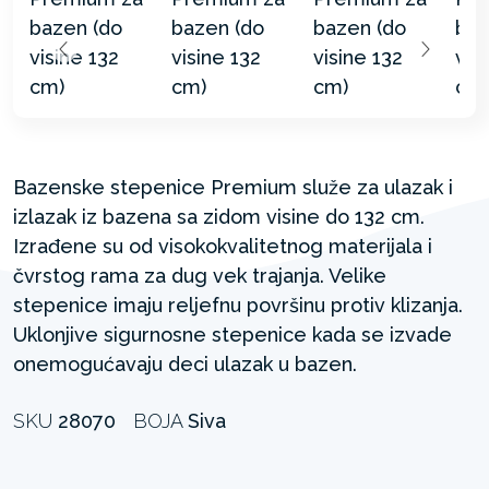
Bazenske stepenice Premium služe za ulazak i
izlazak iz bazena sa zidom visine do 132 cm.
Izrađene su od visokokvalitetnog materijala i
čvrstog rama za dug vek trajanja. Velike
stepenice imaju reljefnu površinu protiv klizanja.
Uklonjive sigurnosne stepenice kada se izvade
onemogućavaju deci ulazak u bazen.
SKU
28070
BOJA
Siva