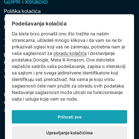
GDPR i kolačići
Politika kolačića
Politika zaštite ličnih i drugih obrađivanih podataka
Podešavanja kolačića
Politika kolačića
Da biste brzo pronašli ono što tražite na našim
stranicama, uštedeli mnogo klikova i da vam se ne bi
prikazivali oglasi koji vas ne zanimaju, potrebna nam je
vaša saglasnost za
obradu kolačića
i dostavljanje
Intex Trading, s.r.o.
podataka Google, Meta ili Amazon. Ove datoteke
Hradecká 2526/3
najčešće sadrže vaša podešavanja, zapise o interakciji
130 00 Praha 3
sa sajtom i pre svega jedinstvene identifikatore koji
Vinohrady - Česká republika
identifikuju vaš pretraživač. Na vama je koju vrstu
saglasnosti ćete nam pružiti za obradu ovih podataka.
Nedavanje saglasnosti može uticati na funkcionisanje
Kompanija je registrovana u Opštinskom sudu u Pragu,
sajta i usluga koje vam se nude.
odeljak C, uložak 74759, Identifikacioni broj kompanije:
26150808, Poreski identifikacioni broj: CZ26150808.
Prihvati sve
Upravljanje kolačićima