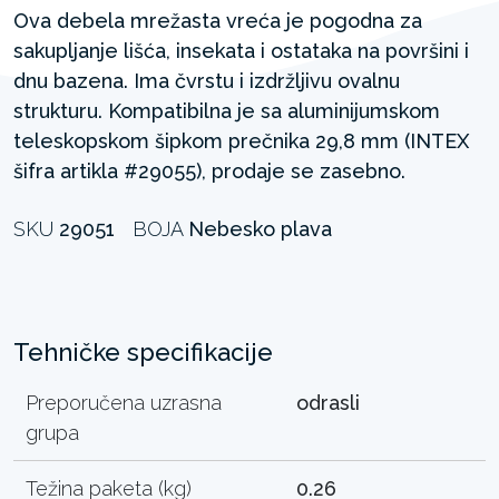
Ova debela mrežasta vreća je pogodna za
sakupljanje lišća, insekata i ostataka na površini i
dnu bazena. Ima čvrstu i izdržljivu ovalnu
strukturu. Kompatibilna je sa aluminijumskom
teleskopskom šipkom prečnika 29,8 mm (INTEX
šifra artikla #29055), prodaje se zasebno.
SKU
29051
BOJA
Nebesko plava
Tehničke specifikacije
Preporučena uzrasna
odrasli
grupa
Težina paketa (kg)
0.26