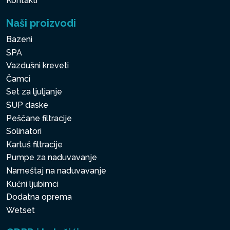
Kontakti
Naši proizvodi
Bazeni
SPA
Vazdušni kreveti
Čamci
Set za ljuljanje
SUP daske
Peščane filtracije
Solinatori
Kartuš filtracije
Pumpe za naduvavanje
Nameštaj na naduvavanje
Kućni ljubimci
Dodatna oprema
Wetset