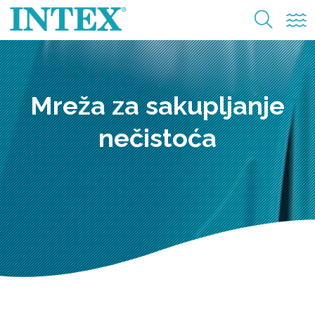
Mreža za sakupljanje
nečistoća