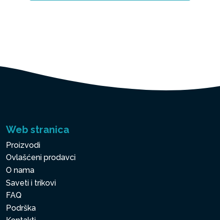
Web stranica
Proizvodi
Ovlašćeni prodavci
O nama
Saveti i trikovi
FAQ
Podrška