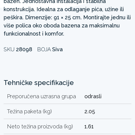
bazen. Jednostavna instalacija i stabilna
konstrukcija. Idealna za odlaganje pića, užine ili
peškira. Dimenzije: 91 × 25 cm. Montirajte jednu ili
više polica oko oboda bazena za maksimalnu
funkcionalnost i komfor.
SKU
28098
BOJA
Siva
Tehničke specifikacije
Preporučena uzrasna grupa
odrasli
Težina paketa (kg)
2.05
Neto težina proizvoda (kg)
1.61