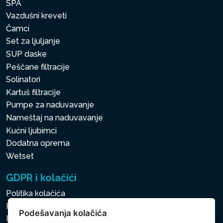
SPA
Vazdušni kreveti
Čamci
Set za ljuljanje
SUP daske
Peščane filtracije
Solinatori
Kartuš filtracije
Pumpe za naduvavanje
Nameštaj na naduvavanje
Kućni ljubimci
Dodatna oprema
Wetset
GDPR i kolačići
Politika kolačića
Politika zaštite ličnih i drugih obrađivanih podataka
Podešavanja kolačića
Politika kolačića