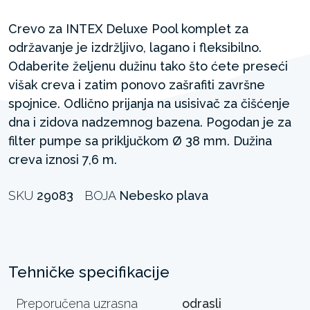
Crevo za INTEX Deluxe Pool komplet za
održavanje je izdržljivo, lagano i fleksibilno.
Odaberite željenu dužinu tako što ćete preseći
višak creva i zatim ponovo zašrafiti završne
spojnice. Odlično prijanja na usisivač za čišćenje
dna i zidova nadzemnog bazena. Pogodan je za
filter pumpe sa priključkom Ø 38 mm. Dužina
creva iznosi 7,6 m.
SKU
29083
BOJA
Nebesko plava
Tehničke specifikacije
Preporučena uzrasna
odrasli