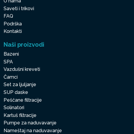
O nama
Saveti i trikovi
FAQ
Podrška
Kontakti
Naši proizvodi
Bazeni
SPA
Vazdušni kreveti
Čamci
Set za ljuljanje
SUP daske
Peščane filtracije
Solinatori
Kartuš filtracije
Pumpe za naduvavanje
Nameštaj na naduvavanje