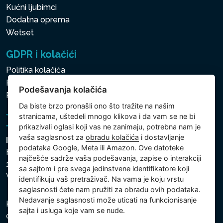
Kućni ljubimci
Dodatna oprema
Wetset
GDPR i kolačići
Politika kolačića
Politika zaštite ličnih i drugih obrađivanih podataka
Podešavanja kolačića
Politika kolačića
Da biste brzo pronašli ono što tražite na našim
stranicama, uštedeli mnogo klikova i da vam se ne bi
prikazivali oglasi koji vas ne zanimaju, potrebna nam je
vaša saglasnost za
obradu kolačića
i dostavljanje
Intex Trading, s.r.o.
podataka Google, Meta ili Amazon. Ove datoteke
Hradecká 2526/3
najčešće sadrže vaša podešavanja, zapise o interakciji
130 00 Praha 3
sa sajtom i pre svega jedinstvene identifikatore koji
Vinohrady - Česká republika
identifikuju vaš pretraživač. Na vama je koju vrstu
saglasnosti ćete nam pružiti za obradu ovih podataka.
Nedavanje saglasnosti može uticati na funkcionisanje
Kompanija je registrovana u Opštinskom sudu u Pragu,
sajta i usluga koje vam se nude.
odeljak C, uložak 74759, Identifikacioni broj kompanije: