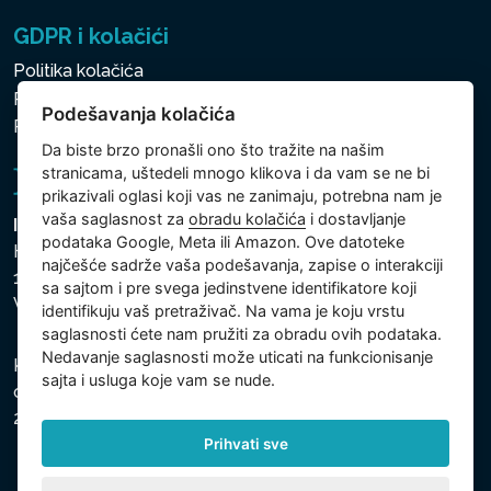
GDPR i kolačići
Politika kolačića
Politika zaštite ličnih i drugih obrađivanih podataka
Podešavanja kolačića
Politika kolačića
Da biste brzo pronašli ono što tražite na našim
stranicama, uštedeli mnogo klikova i da vam se ne bi
prikazivali oglasi koji vas ne zanimaju, potrebna nam je
vaša saglasnost za
obradu kolačića
i dostavljanje
Intex Trading, s.r.o.
podataka Google, Meta ili Amazon. Ove datoteke
Hradecká 2526/3
najčešće sadrže vaša podešavanja, zapise o interakciji
130 00 Praha 3
sa sajtom i pre svega jedinstvene identifikatore koji
Vinohrady - Česká republika
identifikuju vaš pretraživač. Na vama je koju vrstu
saglasnosti ćete nam pružiti za obradu ovih podataka.
Nedavanje saglasnosti može uticati na funkcionisanje
Kompanija je registrovana u Opštinskom sudu u Pragu,
sajta i usluga koje vam se nude.
odeljak C, uložak 74759, Identifikacioni broj kompanije:
26150808, Poreski identifikacioni broj: CZ26150808.
Prihvati sve