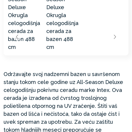
Održavajte svoj nadzemni bazen u savršenom
stanju tokom cele godine uz All-Season Deluxe
celogodišnju pokrivnu ceradu marke Intex. Ova
cerada je izrađena od čvrstog troslojnog
polietilena otpornog na UV zračenje. Štiti vaš
bazen od lišća i nečistoća, tako da ostaje čist i
uvek spreman za upotrebu. Za veću zaštitu
tokom hladnijih meseci preporučuje se