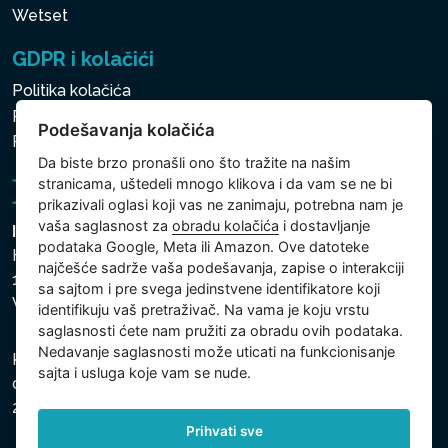
Wetset
GDPR i kolačići
Politika kolačića
Politika zaštite ličnih i drugih obrađivanih podataka
Podešavanja kolačića
Politika kolačića
Da biste brzo pronašli ono što tražite na našim
stranicama, uštedeli mnogo klikova i da vam se ne bi
prikazivali oglasi koji vas ne zanimaju, potrebna nam je
vaša saglasnost za
obradu kolačića
i dostavljanje
Intex Trading, s.r.o.
podataka Google, Meta ili Amazon. Ove datoteke
Hradecká 2526/3
najčešće sadrže vaša podešavanja, zapise o interakciji
130 00 Praha 3
sa sajtom i pre svega jedinstvene identifikatore koji
Vinohrady - Česká republika
identifikuju vaš pretraživač. Na vama je koju vrstu
saglasnosti ćete nam pružiti za obradu ovih podataka.
Nedavanje saglasnosti može uticati na funkcionisanje
Kompanija je registrovana u Opštinskom sudu u Pragu,
sajta i usluga koje vam se nude.
odeljak C, uložak 74759, Identifikacioni broj kompanije:
26150808, Poreski identifikacioni broj: CZ26150808.
Prihvati sve