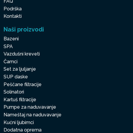
FAQ
Podrška
Kontakti
Naši proizvodi
Bazeni
SPA
Vazdušni kreveti
Čamci
Set za ljuljanje
SUP daske
Peščane filtracije
Solinatori
Kartuš filtracije
Pumpe za naduvavanje
Nameštaj na naduvavanje
Kućni ljubimci
Dodatna oprema