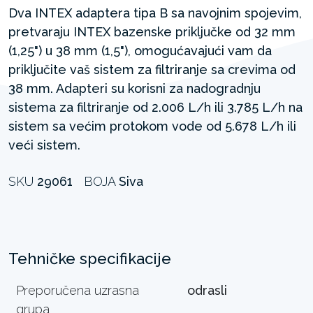
Dva INTEX adaptera tipa B sa navojnim spojevim,
pretvaraju INTEX bazenske priključke od 32 mm
(1,25") u 38 mm (1,5"), omogućavajući vam da
priključite vaš sistem za filtriranje sa crevima od
38 mm. Adapteri su korisni za nadogradnju
sistema za filtriranje od 2.006 L/h ili 3.785 L/h na
sistem sa većim protokom vode od 5.678 L/h ili
veći sistem.
SKU
29061
BOJA
Siva
Tehničke specifikacije
Preporučena uzrasna
odrasli
grupa