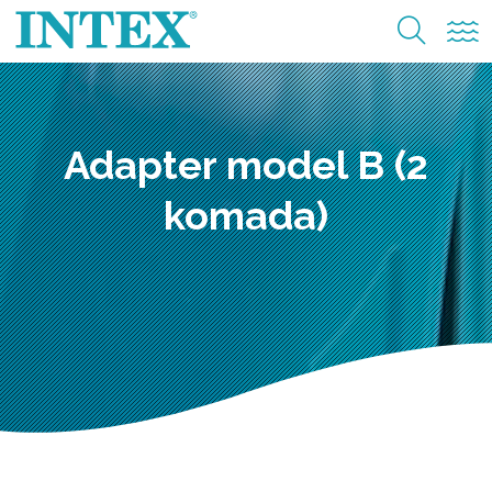
Adapter model B (2
komada)