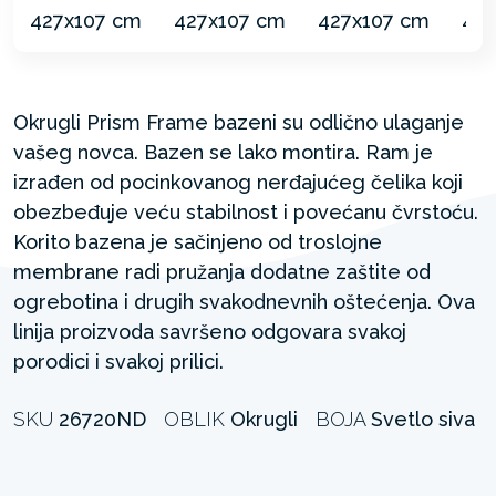
Okrugli Prism Frame bazeni su odlično ulaganje
vašeg novca. Bazen se lako montira. Ram je
izrađen od pocinkovanog nerđajućeg čelika koji
obezbeđuje veću stabilnost i povećanu čvrstoću.
Korito bazena je sačinjeno od troslojne
membrane radi pružanja dodatne zaštite od
ogrebotina i drugih svakodnevnih oštećenja. Ova
linija proizvoda savršeno odgovara svakoj
porodici i svakoj prilici.
SKU
26720ND
OBLIK
Okrugli
BOJA
Svetlo siva