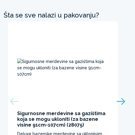
Šta se sve nalazi u pakovanju?
Sigurnosne merdevine sa gazištima
koja se mogu ukloniti (za bazene
visine 91cm-107cm) (28075)
Deluxe bazenske merdevine sa uklonjivim