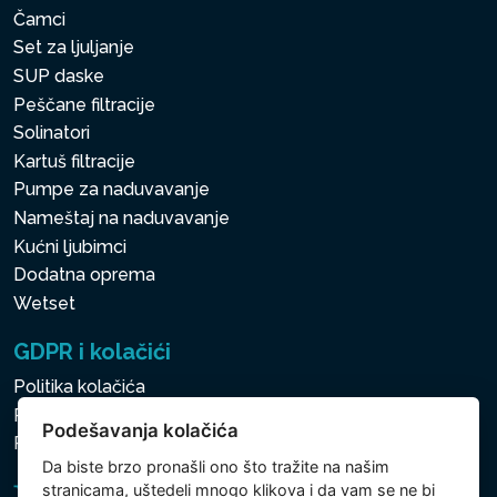
Čamci
Set za ljuljanje
SUP daske
Peščane filtracije
Solinatori
Kartuš filtracije
Pumpe za naduvavanje
Nameštaj na naduvavanje
Kućni ljubimci
Dodatna oprema
Wetset
GDPR i kolačići
Politika kolačića
Politika zaštite ličnih i drugih obrađivanih podataka
Podešavanja kolačića
Politika kolačića
Da biste brzo pronašli ono što tražite na našim
stranicama, uštedeli mnogo klikova i da vam se ne bi