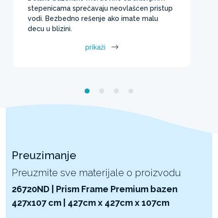
stepenicama sprečavaju neovlašćen pristup
vodi. Bezbedno rešenje ako imate malu
decu u blizini.
prikaži
Preuzimanje
Preuzmite sve materijale o proizvodu
26720ND | Prism Frame Premium bazen
427x107 cm | 427cm x 427cm x 107cm