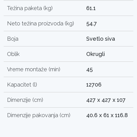
Težina paketa (kg)
61.1
Neto težina proizvoda (kg)
54.7
Boja
Svetlo siva
Oblik
Okrugli
Vreme montaže (min)
45
Kapacitet (l)
12706
Dimenzije (cm)
427 x 427 x 107
Dimenzije pakovanja (cm)
40.6 x 61 x 116.8