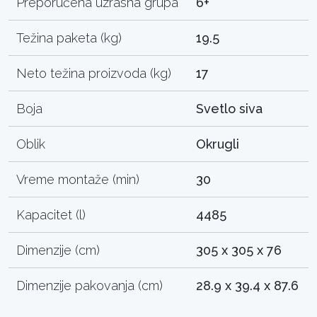
Preporučena uzrasna grupa
6+
Težina paketa (kg)
19.5
Neto težina proizvoda (kg)
17
Boja
Svetlo siva
Oblik
Okrugli
Vreme montaže (min)
30
Kapacitet (l)
4485
Dimenzije (cm)
305 x 305 x 76
Dimenzije pakovanja (cm)
28.9 x 39.4 x 87.6