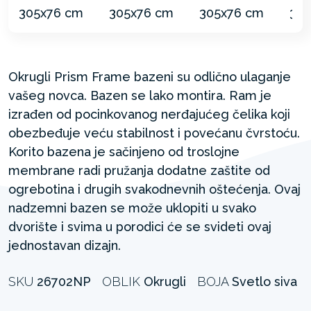
Okrugli Prism Frame bazeni su odlično ulaganje
vašeg novca. Bazen se lako montira. Ram je
izrađen od pocinkovanog nerđajućeg čelika koji
obezbeđuje veću stabilnost i povećanu čvrstoću.
Korito bazena je sačinjeno od troslojne
membrane radi pružanja dodatne zaštite od
ogrebotina i drugih svakodnevnih oštećenja. Ovaj
nadzemni bazen se može uklopiti u svako
dvorište i svima u porodici će se svideti ovaj
jednostavan dizajn.
SKU
26702NP
OBLIK
Okrugli
BOJA
Svetlo siva