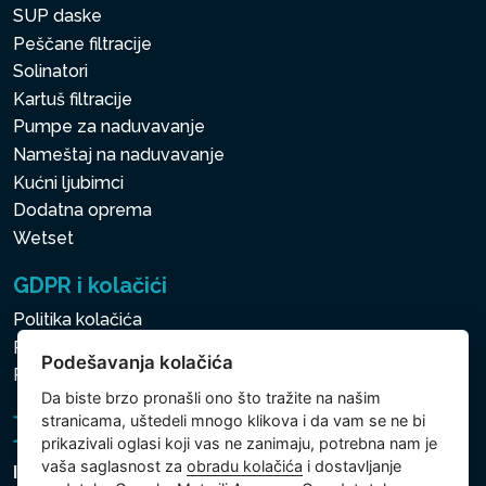
SUP daske
Peščane filtracije
Solinatori
Kartuš filtracije
Pumpe za naduvavanje
Nameštaj na naduvavanje
Kućni ljubimci
Dodatna oprema
Wetset
GDPR i kolačići
Politika kolačića
Politika zaštite ličnih i drugih obrađivanih podataka
Podešavanja kolačića
Politika kolačića
Da biste brzo pronašli ono što tražite na našim
stranicama, uštedeli mnogo klikova i da vam se ne bi
prikazivali oglasi koji vas ne zanimaju, potrebna nam je
vaša saglasnost za
obradu kolačića
i dostavljanje
Intex Trading, s.r.o.