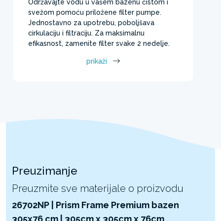
Održavajte vodu u vašem bazenu čistom i
svežom pomoću priložene filter pumpe.
Jednostavno za upotrebu, poboljšava
cirkulaciju i filtraciju. Za maksimalnu
efikasnost, zamenite filter svake 2 nedelje.
prikaži
Preuzimanje
Preuzmite sve materijale o proizvodu
26702NP | Prism Frame Premium bazen
305x76 cm | 305cm x 305cm x 76cm