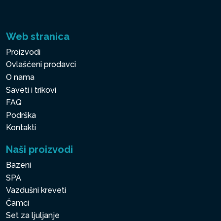
Web stranica
Proizvodi
Ovlašćeni prodavci
O nama
Saveti i trikovi
FAQ
Podrška
Kontakti
Naši proizvodi
Bazeni
SPA
Vazdušni kreveti
Čamci
Set za ljuljanje