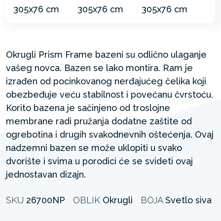
Okrugli Prism Frame bazeni su odlično ulaganje
vašeg novca. Bazen se lako montira. Ram je
izrađen od pocinkovanog nerđajućeg čelika koji
obezbeđuje veću stabilnost i povećanu čvrstoću.
Korito bazena je sačinjeno od troslojne
membrane radi pružanja dodatne zaštite od
ogrebotina i drugih svakodnevnih oštećenja. Ovaj
nadzemni bazen se može uklopiti u svako
dvorište i svima u porodici će se svideti ovaj
jednostavan dizajn.
SKU
26700NP
OBLIK
Okrugli
BOJA
Svetlo siva