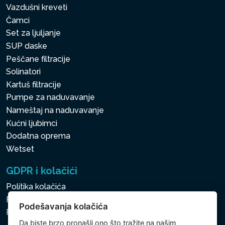
Vazdušni kreveti
Čamci
Set za ljuljanje
SUP daske
Peščane filtracije
Solinatori
Kartuš filtracije
Pumpe za naduvavanje
Nameštaj na naduvavanje
Kućni ljubimci
Dodatna oprema
Wetset
GDPR i kolačići
Politika kolačića
Politika zaštite ličnih i drugih obrađivanih podataka
Podešavanja kolačića
Politika kolačića
Da biste brzo pronašli ono što tražite na našim