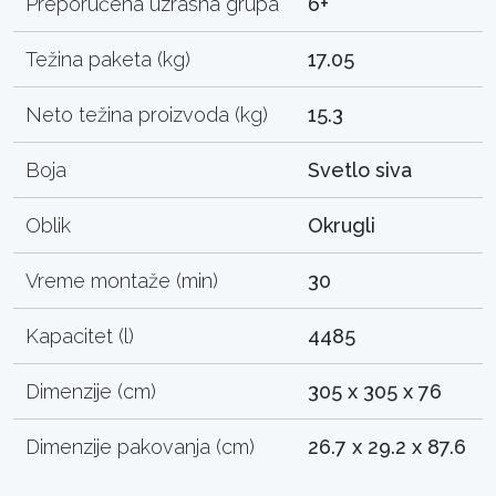
Preporučena uzrasna grupa
6+
Težina paketa (kg)
17.05
Neto težina proizvoda (kg)
15.3
Boja
Svetlo siva
Oblik
Okrugli
Vreme montaže (min)
30
Kapacitet (l)
4485
Dimenzije (cm)
305 x 305 x 76
Dimenzije pakovanja (cm)
26.7 x 29.2 x 87.6