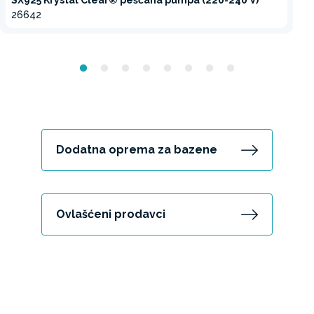
26642
Dodatna oprema za bazene
Ovlašćeni prodavci