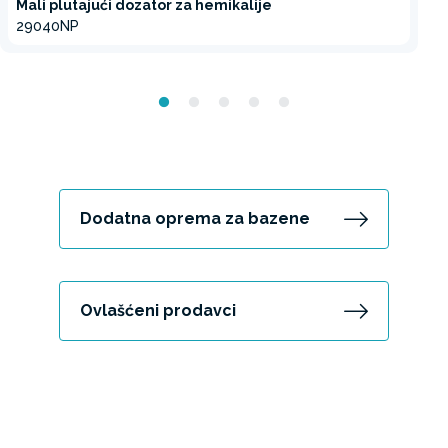
Mali plutajući dozator za hemikalije
29040NP
Dodatna oprema za bazene
Ovlašćeni prodavci