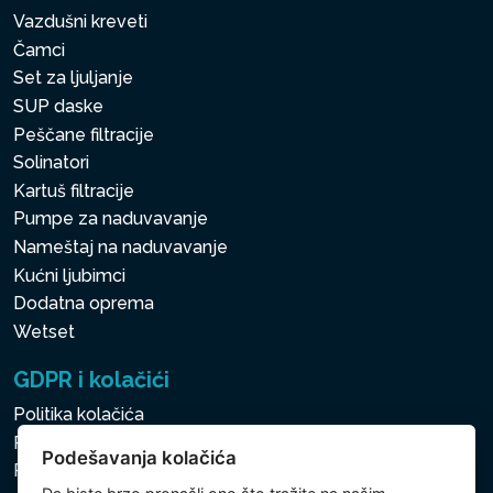
Vazdušni kreveti
Čamci
Set za ljuljanje
SUP daske
Peščane filtracije
Solinatori
Kartuš filtracije
Pumpe za naduvavanje
Nameštaj na naduvavanje
Kućni ljubimci
Dodatna oprema
Wetset
GDPR i kolačići
Politika kolačića
Politika zaštite ličnih i drugih obrađivanih podataka
Podešavanja kolačića
Politika kolačića