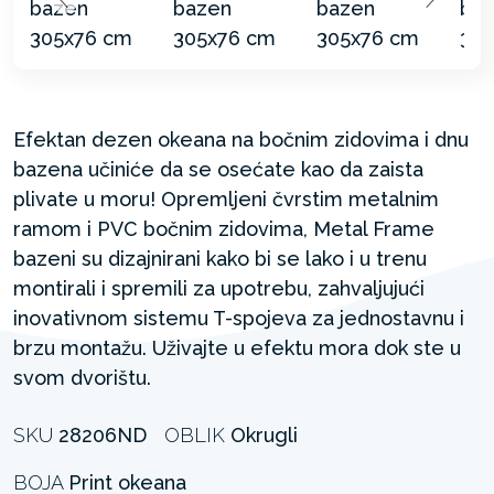
Efektan dezen okeana na bočnim zidovima i dnu
bazena učiniće da se osećate kao da zaista
plivate u moru! Opremljeni čvrstim metalnim
ramom i PVC bočnim zidovima, Metal Frame
bazeni su dizajnirani kako bi se lako i u trenu
montirali i spremili za upotrebu, zahvaljujući
inovativnom sistemu T-spojeva za jednostavnu i
brzu montažu. Uživajte u efektu mora dok ste u
svom dvorištu.
SKU
28206ND
OBLIK
Okrugli
BOJA
Print okeana