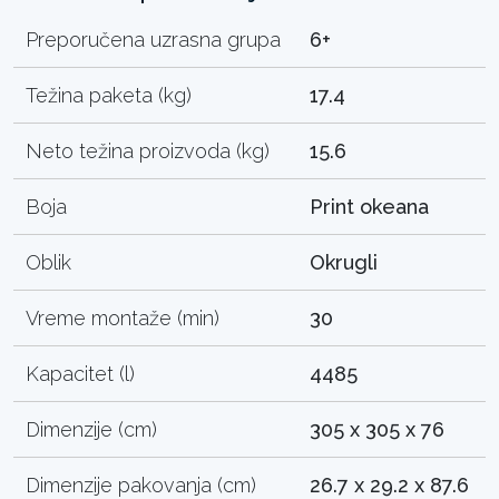
Preporučena uzrasna grupa
6+
Težina paketa (kg)
17.4
Neto težina proizvoda (kg)
15.6
Boja
Print okeana
Oblik
Okrugli
Vreme montaže (min)
30
Kapacitet (l)
4485
Dimenzije (cm)
305 x 305 x 76
Dimenzije pakovanja (cm)
26.7 x 29.2 x 87.6