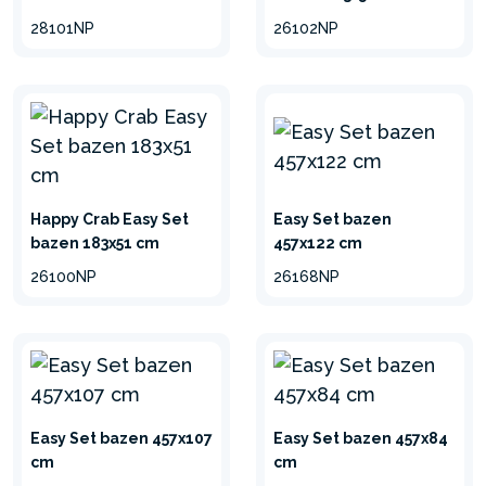
montiranje i održavanje.
28101NP
26102NP
Jednostavno raširite bazen
na ravno tlo, naduvajte gornji
prsten i napunite bazen
vodom.
Happy Crab Easy Set
Easy Set bazen
bazen 183x51 cm
457x122 cm
26100NP
26168NP
umanji
Easy Set bazen 457x107
Easy Set bazen 457x84
cm
cm