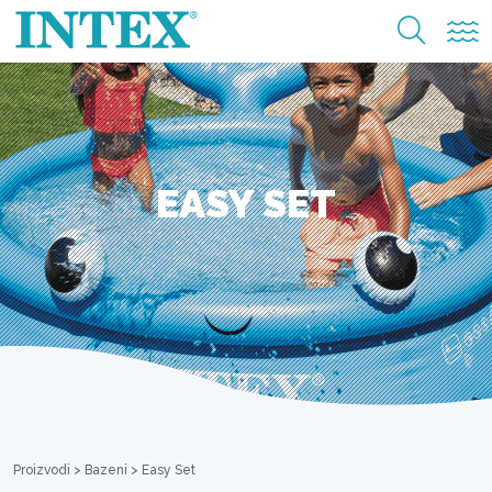
EASY SET
Proizvodi
>
Bazeni
>
Easy Set