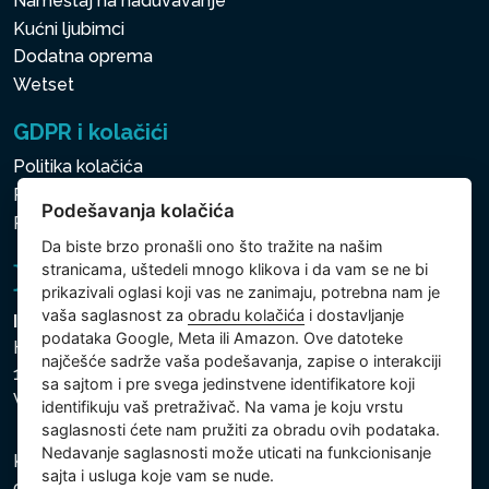
Nameštaj na naduvavanje
Kućni ljubimci
Dodatna oprema
Wetset
GDPR i kolačići
Politika kolačića
Politika zaštite ličnih i drugih obrađivanih podataka
Podešavanja kolačića
Politika kolačića
Da biste brzo pronašli ono što tražite na našim
stranicama, uštedeli mnogo klikova i da vam se ne bi
prikazivali oglasi koji vas ne zanimaju, potrebna nam je
vaša saglasnost za
obradu kolačića
i dostavljanje
Intex Trading, s.r.o.
podataka Google, Meta ili Amazon. Ove datoteke
Hradecká 2526/3
najčešće sadrže vaša podešavanja, zapise o interakciji
130 00 Praha 3
sa sajtom i pre svega jedinstvene identifikatore koji
Vinohrady - Česká republika
identifikuju vaš pretraživač. Na vama je koju vrstu
saglasnosti ćete nam pružiti za obradu ovih podataka.
Nedavanje saglasnosti može uticati na funkcionisanje
Kompanija je registrovana u Opštinskom sudu u Pragu,
sajta i usluga koje vam se nude.
odeljak C, uložak 74759, Identifikacioni broj kompanije: