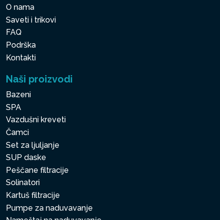
O nama
Saveti i trikovi
FAQ
Podrška
Kontakti
Naši proizvodi
Bazeni
SPA
Vazdušni kreveti
Čamci
Set za ljuljanje
SUP daske
Peščane filtracije
Solinatori
Kartuš filtracije
Pumpe za naduvavanje