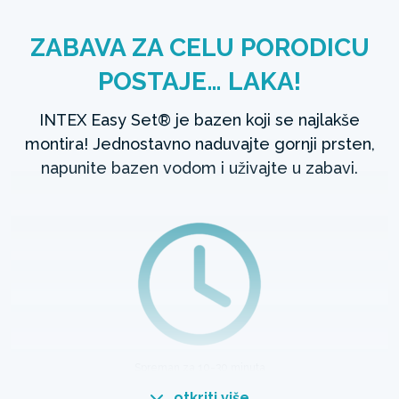
ZABAVA ZA CELU PORODICU
POSTAJE… LAKA!
INTEX Easy Set® je bazen koji se najlakše
montira! Jednostavno naduvajte gornji prsten,
napunite bazen vodom i uživajte u zabavi.
Spreman za 10-30 minuta
otkriti više