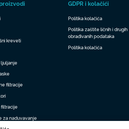
proizvodi
GDPR i kolačići
i
Politika kolačića
Politika zaštite ličnih i drugih
obrađivanih podataka
ni kreveti
Politika kolačića
ljuljanje
aske
e filtracije
ori
filtracije
 za naduvavanje