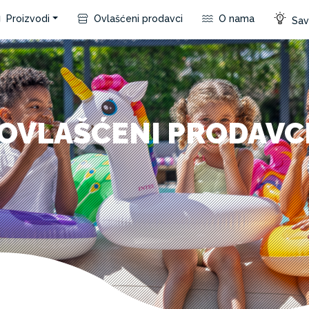
Proizvodi
Ovlašćeni prodavci
O nama
Save
OVLAŠĆENI PRODAVC