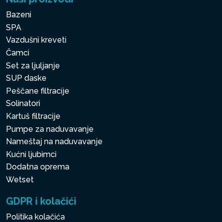
Bazeni
SPA
Vazdušni kreveti
Čamci
Set za ljuljanje
SUP daske
Peščane filtracije
Solinatori
Kartuš filtracije
Pumpe za naduvavanje
Nameštaj na naduvavanje
Kućni ljubimci
Dodatna oprema
Wetset
GDPR i kolačići
Politika kolačića