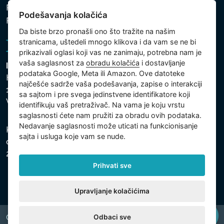
Politika zaštite ličnih i drugih obrađivanih podataka
Podešavanja kolačića
Politika kolačića
Da biste brzo pronašli ono što tražite na našim
stranicama, uštedeli mnogo klikova i da vam se ne bi
prikazivali oglasi koji vas ne zanimaju, potrebna nam je
vaša saglasnost za
obradu kolačića
i dostavljanje
Intex Trading, s.r.o.
podataka Google, Meta ili Amazon. Ove datoteke
Hradecká 2526/3
najčešće sadrže vaša podešavanja, zapise o interakciji
130 00 Praha 3
sa sajtom i pre svega jedinstvene identifikatore koji
Vinohrady - Česká republika
identifikuju vaš pretraživač. Na vama je koju vrstu
saglasnosti ćete nam pružiti za obradu ovih podataka.
Nedavanje saglasnosti može uticati na funkcionisanje
Kompanija je registrovana u Opštinskom sudu u Pragu,
sajta i usluga koje vam se nude.
odeljak C, uložak 74759, Identifikacioni broj kompanije:
26150808, Poreski identifikacioni broj: CZ26150808.
Prihvati sve
Upravljanje kolačićima
Odbaci sve
Copyright © 2026 INTEX TRADING s.r.o. All rights reserved.