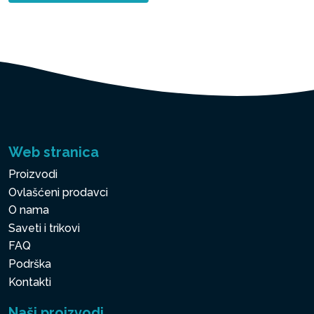
Web stranica
Proizvodi
Ovlašćeni prodavci
O nama
Saveti i trikovi
FAQ
Podrška
Kontakti
Naši proizvodi