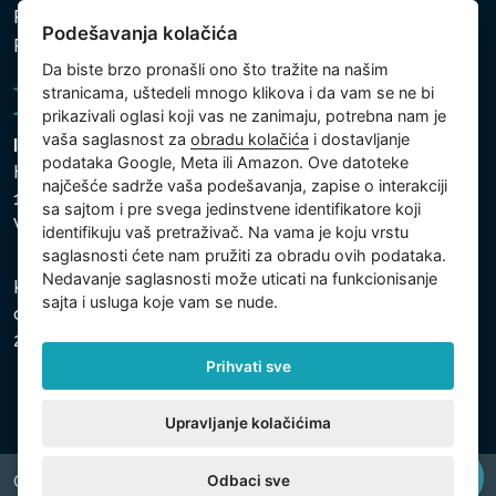
Politika zaštite ličnih i drugih obrađivanih podataka
Podešavanja kolačića
Politika kolačića
Da biste brzo pronašli ono što tražite na našim
stranicama, uštedeli mnogo klikova i da vam se ne bi
prikazivali oglasi koji vas ne zanimaju, potrebna nam je
vaša saglasnost za
obradu kolačića
i dostavljanje
Intex Trading, s.r.o.
podataka Google, Meta ili Amazon. Ove datoteke
Hradecká 2526/3
najčešće sadrže vaša podešavanja, zapise o interakciji
130 00 Praha 3
sa sajtom i pre svega jedinstvene identifikatore koji
Vinohrady - Česká republika
identifikuju vaš pretraživač. Na vama je koju vrstu
saglasnosti ćete nam pružiti za obradu ovih podataka.
Nedavanje saglasnosti može uticati na funkcionisanje
Kompanija je registrovana u Opštinskom sudu u Pragu,
sajta i usluga koje vam se nude.
odeljak C, uložak 74759, Identifikacioni broj kompanije:
26150808, Poreski identifikacioni broj: CZ26150808.
Prihvati sve
Upravljanje kolačićima
Odbaci sve
Copyright © 2026 INTEX TRADING s.r.o. All rights reserved.