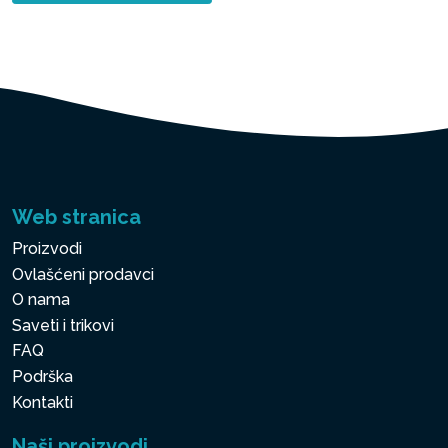
Web stranica
Proizvodi
Ovlašćeni prodavci
O nama
Saveti i trikovi
FAQ
Podrška
Kontakti
Naši proizvodi