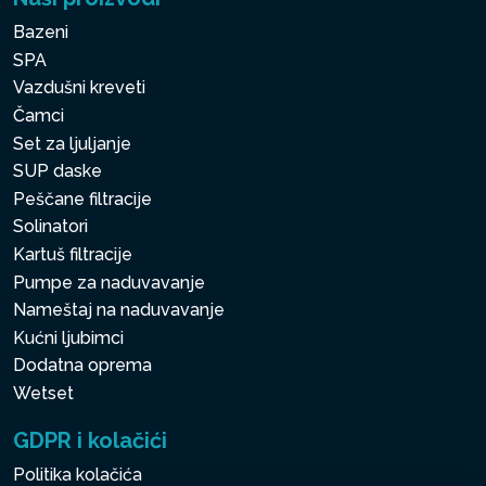
Bazeni
SPA
Vazdušni kreveti
Čamci
Set za ljuljanje
SUP daske
Peščane filtracije
Solinatori
Kartuš filtracije
Pumpe za naduvavanje
Nameštaj na naduvavanje
Kućni ljubimci
Dodatna oprema
Wetset
GDPR i kolačići
Politika kolačića