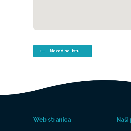
Nazad na listu
Web stranica
Naši 