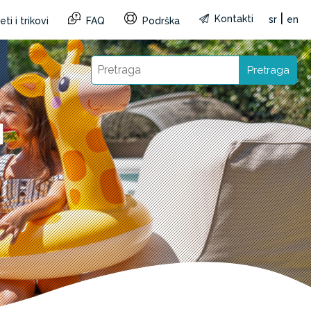
|
Kontakti
sr
en
ti i trikovi
FAQ
Podrška
Pretraga
I