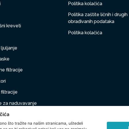
i
Politika kolačića
Politika zaštite ličnih i drugih
obrađivanih podataka
ni kreveti
Politika kolačića
ljuljanje
aske
e filtracije
ori
filtracije
 za naduvavanje
čića
taj na naduvavanje
 ono što tražite na našim stranicama, uštedeli
ljubimci