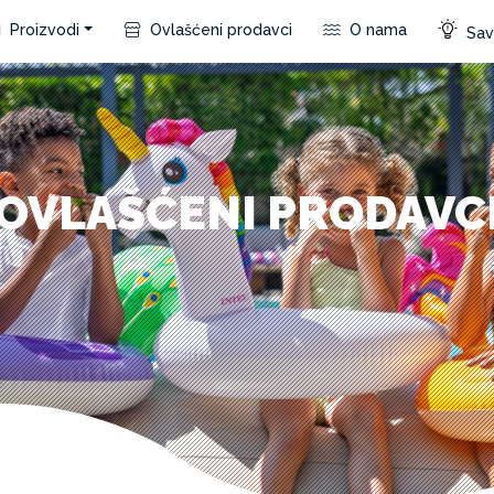
Proizvodi
Ovlašćeni prodavci
O nama
Save
OVLAŠĆENI PRODAVC