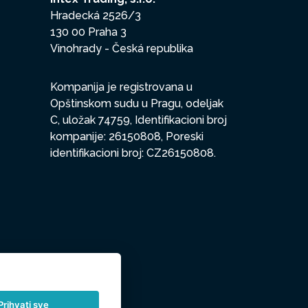
Hradecká 2526/3
130 00 Praha 3
Vinohrady - Česká republika
Kompanija je registrovana u
Opštinskom sudu u Pragu, odeljak
C, uložak 74759, Identifikacioni broj
kompanije: 26150808, Poreski
identifikacioni broj: CZ26150808.
Prihvati sve