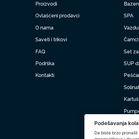
Proizvodi
Bazen
Ovlašćeni prodavci
SPA
O nama
Vazduš
Saveti i trikovi
Čamci
FAQ
Set za 
Podrška
SUP d
Kontakti
Peščan
Solinat
Kartuš 
Pumpe
Podešavanja kola
Nameš
Da biste brzo pronašli
Kućni 