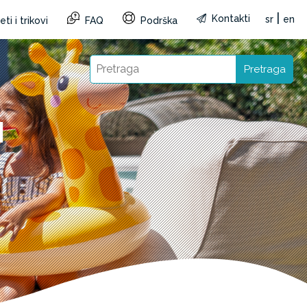
|
Kontakti
sr
en
ti i trikovi
FAQ
Podrška
Pretraga
I