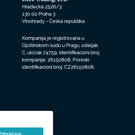
Hradecká 2526/3
130 00 Praha 3
Vinohrady - Česká republika
Kompanija je registrovana u
Opštinskom sudu u Pragu, odeljak
C, uložak 74759, Identifikacioni broj
kompanije: 26150808, Poreski
identifikacioni broj: CZ26150808.
Prihvati sve