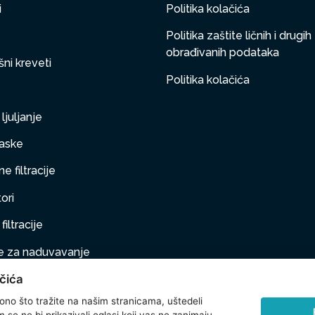
i
Politika kolačića
Politika zaštite ličnih i drugih
obrađivanih podataka
ni kreveti
Politika kolačića
ljuljanje
aske
e filtracije
ori
filtracije
 za naduvavanje
čića
taj na naduvavanje
 ono što tražite na našim stranicama, uštedeli
ljubimci