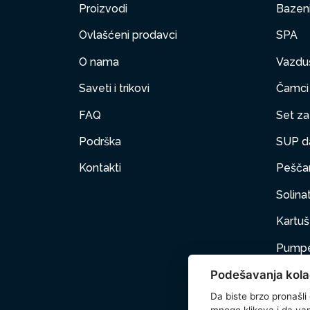
Proizvodi
Bazen
Ovlašćeni prodavci
SPA
O nama
Vazduš
Saveti i trikovi
Čamci
FAQ
Set za 
Podrška
SUP d
Kontakti
Peščan
Solinat
Kartuš 
Pumpe
Podešavanja kola
Nameš
Da biste brzo pronašli
Kućni 