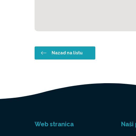
Nazad na listu
Web stranica
Naši 