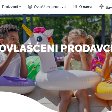
Proizvodi
Ovlašćeni prodavci
O nama
Save
OVLAŠĆENI PRODAVC